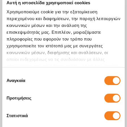
Αυτή η ιστοσελίδα χρησιμοποιεί cookies
αξεσουάρ τρεξίματος
Χρησιμοποιούμε cookie για την εξατομίκευση
περιεχομένου και διαφημίσεων, την παροχή λειτουργιών
κοινωνικών μέσων και την ανάλυση της
επισκεψιμότητάς μας. Επιπλέον, μοιραζόμαστε
πληροφορίες που αφορούν τον τρόπο που
Gadgets & Accessories
χρησιμοποιείτε τον ιστότοπό μας με συνεργάτες
Πρωτότυπο δώρο για μαμά
κοινωνικών μέσων, διαφήμισης και αναλύσεων, οι
που θα εκτιμήσει πραγματικά
οποίοι ενδεχομένως να τις συνδυάσουν με άλλες
πληροφορίες που τους έχετε παραχωρήσει ή τις οποίες
έχουν συλλέξει σε σχέση με την από μέρους σας χρήση
Επιλογή
των υπηρεσιών τους.
Αναγκαία
συγκατάθεσης
Gadgets & Accessories
Προτιμήσεις
Δώρα για βαφτιστήρια κάτω
από 20€ που θα λατρέψουν
Στατιστικά