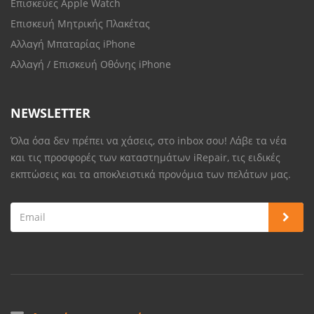
Επισκεύες Apple Watch
Επισκευή Μητρικής Πλακέτας
Αλλαγή Μπαταρίας iPhone
Αλλαγή / Επισκευή Οθόνης iPhone
NEWSLETTER
Όλα όσα δεν πρέπει να χάσεις, στο inbox σου! Λάβε τα νέα
και τις προσφορές των καταστημάτων iRepair, τις ειδικές
εκπτώσεις και τα αποκλειστικά προνόμια των πελάτων μας.