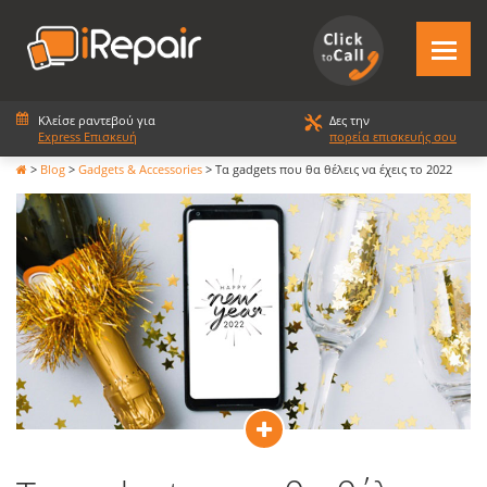
Κλείσε ραντεβού για
Δες την
Express Επισκευή
πορεία επισκευής σου
>
Blog
>
Gadgets & Accessories
>
Τα gadgets που θα θέλεις να έχεις το 2022