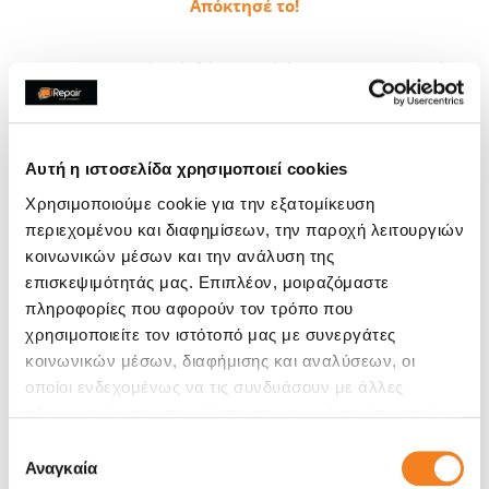
Απόκτησέ το!
5. Baseus powerbank θήκη για iPhone X/Xs 3300mAh
Στην περιπτωση που ξεμένεις συχνά από μπαταρία αλλά
και από φορητό φορτιστή αυτή η θήκη είναι ό,τι
χρειάζεσαι. Για την ακρίβεια είναι
θήκη και powerbank
Αυτή η ιστοσελίδα χρησιμοποιεί cookies
ταυτόχρονα!
Έτσι προστατεύεις το iPhone X/Xs σου
Χρησιμοποιούμε cookie για την εξατομίκευση
έχοντάς το πάντα φορτισμένο.
περιεχομένου και διαφημίσεων, την παροχή λειτουργιών
κοινωνικών μέσων και την ανάλυση της
επισκεψιμότητάς μας. Επιπλέον, μοιραζόμαστε
πληροφορίες που αφορούν τον τρόπο που
χρησιμοποιείτε τον ιστότοπό μας με συνεργάτες
κοινωνικών μέσων, διαφήμισης και αναλύσεων, οι
οποίοι ενδεχομένως να τις συνδυάσουν με άλλες
πληροφορίες που τους έχετε παραχωρήσει ή τις οποίες
έχουν συλλέξει σε σχέση με την από μέρους σας χρήση
Επιλογή
των υπηρεσιών τους.
Αναγκαία
συγκατάθεσης