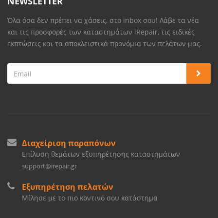
NEWSLETTER
Όλα όσα δεν πρέπει να χάσεις, στο inbox σου! Λάβε τα νέα
και τις προσφορές των καταστημάτων iRepair, τις ειδικές
εκπτώσεις και τα αποκλειστικά προνόμια των πελάτων μας.
Διαχείριση παραπόνων
Επίλυση θεμάτων εξυπηρέτησης καταστημάτων
support@irepair.gr
Εξυπηρέτηση πελατών
Μίλησε με το πιο κοντινό σου κατάστημα