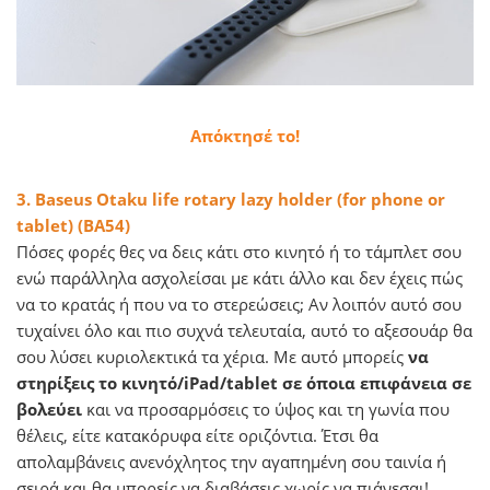
Απόκτησέ το!
3. Baseus Otaku life rotary lazy holder (for phone or
tablet) (BA54)
Πόσες φορές θες να δεις κάτι στο κινητό ή το τάμπλετ σου
ενώ παράλληλα ασχολείσαι με κάτι άλλο και δεν έχεις πώς
να το κρατάς ή που να το στερεώσεις; Αν λοιπόν αυτό σου
τυχαίνει όλο και πιο συχνά τελευταία, αυτό το αξεσουάρ θα
σου λύσει κυριολεκτικά τα χέρια. Με αυτό μπορείς
να
στηρίξεις το κινητό/iPad/tablet σε όποια επιφάνεια σε
βολεύει
και να προσαρμόσεις το ύψος και τη γωνία που
θέλεις, είτε κατακόρυφα είτε οριζόντια. Έτσι θα
απολαμβάνεις ανενόχλητος την αγαπημένη σου ταινία ή
σειρά και θα μπορείς να διαβάσεις χωρίς να πιάνεσαι!