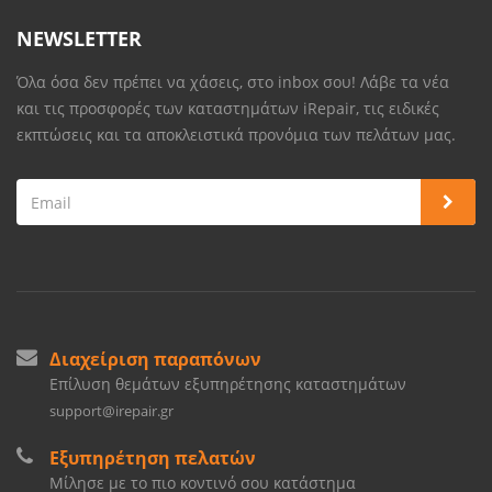
NEWSLETTER
Όλα όσα δεν πρέπει να χάσεις, στο inbox σου! Λάβε τα νέα
και τις προσφορές των καταστημάτων iRepair, τις ειδικές
εκπτώσεις και τα αποκλειστικά προνόμια των πελάτων μας.
Διαχείριση παραπόνων
Επίλυση θεμάτων εξυπηρέτησης καταστημάτων
support@irepair.gr
Εξυπηρέτηση πελατών
Μίλησε με το πιο κοντινό σου κατάστημα