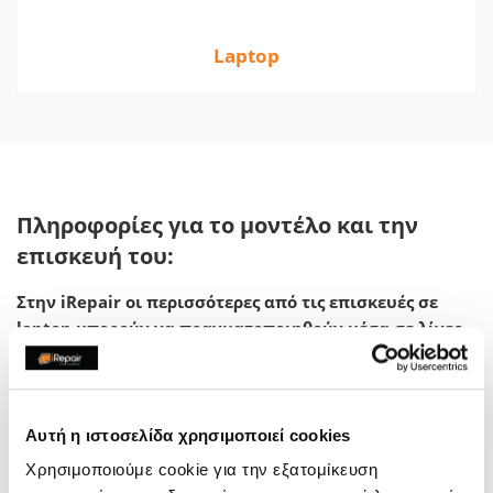
Laptop
Πληροφορίες για το μοντέλο και την
επισκευή του:
Στην iRepair οι περισσότερες από τις επισκευές σε
laptop μπορούν να πραγματοποιηθούν μέσα σε λίγες
ώρες
. Γνωρίζουμε πως το laptop είναι σημαντικό εργαλείο
της καθημερινότητας σου και σε περίπτωση που έχει πάθει
κάτι, είναι ανάγκη να επισκευαστεί άμεσα. Στα iRepair
μπορούμε να σε εξυπηρετήσουμε γρήγορα και
Αυτή η ιστοσελίδα χρησιμοποιεί cookies
αποτελεσματικά.
Χρησιμοποιούμε cookie για την εξατομίκευση