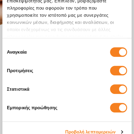
επισκεψιμότητάς μας. Επιπλέον, μοιραζόμαστε
πληροφορίες που αφορούν τον τρόπο που
χρησιμοποιείτε τον ιστότοπό μας με συνεργάτες
κοινωνικών μέσων, διαφήμισης και αναλύσεων, οι
οποίοι ενδεχομένως να τις συνδυάσουν με άλλες
πληροφορίες που τους έχετε παραχωρήσει ή τις οποίες
έχουν συλλέξει σε σχέση με την από μέρους σας χρήση
Επιλογή
των υπηρεσιών τους.
Αναγκαία
συγκατάθεσης
Προτιμήσεις
Στατιστικά
Εμπορικής προώθησης
Προβολή λεπτομερειών