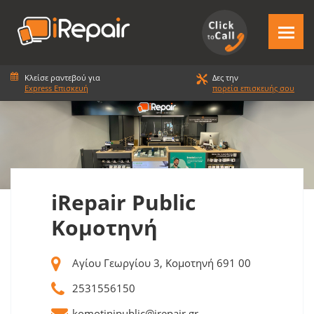
Κλείσε ραντεβού για
Δες την
Express Επισκευή
πορεία επισκευής σου
iRepair Public
Κομοτηνή
Αγίου Γεωργίου 3, Κομοτηνή 691 00
2531556150
komotinipublic@irepair.gr