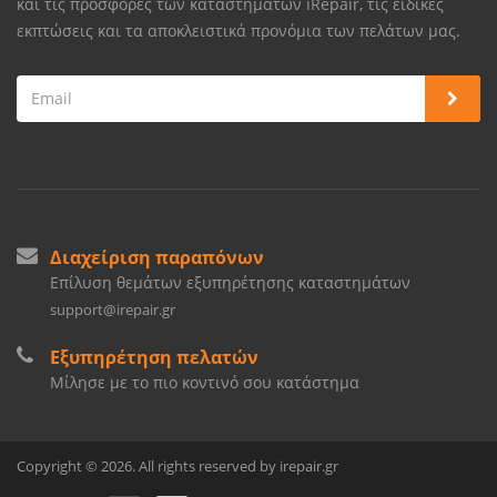
και τις προσφορές των καταστημάτων iRepair, τις ειδικές
εκπτώσεις και τα αποκλειστικά προνόμια των πελάτων μας.
Διαχείριση παραπόνων
Επίλυση θεμάτων εξυπηρέτησης καταστημάτων
support@irepair.gr
Εξυπηρέτηση πελατών
Μίλησε με το πιο κοντινό σου κατάστημα
Copyright © 2026. All rights reserved by irepair.gr