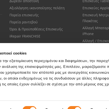
Δωρεάν αποστολή
Επισκευές Tabl
Αξιολόγηση ικανοποίησης πελάτη
Επισκεύες Appl
Πορεία επισκευής
Επισκευή Μητρι
Πλακέτας
Πορεία ραντεβού
Αλλαγή Μπαταρ
Όροι & Προϋποθέσεις Επισκευής
iPhone
iRepair FRANCHISE
Αλλαγή / Επισκ
Οθόνης iPhone
μοποιεί cookies
α την εξατομίκευση περιεχομένου και διαφημίσεων, την παροχ
ν ανάλυση της επισκεψιμότητάς μας. Επιπλέον, μοιραζόμαστε 
ου χρησιμοποιείτε τον ιστότοπό μας με συνεργάτες κοινωνικώ
Εξυπηρέτηση πελατών
, οι οποίοι ενδεχομένως να τις συνδυάσουν με άλλες πληροφο
Μίλησε με το πιο κοντινό σου κατάστημα
 τις οποίες έχουν συλλέξει σε σχέση με την από μέρους σας χ