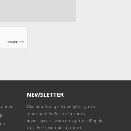
NEWSLETTER
rtphone
Όλα όσα δεν πρέπει να χάσεις, στο
inbox σου! Λάβε τα νέα και τις
op
προσφορές των καταστημάτων iRepair,
top
τις ειδικές εκπτώσεις και τα