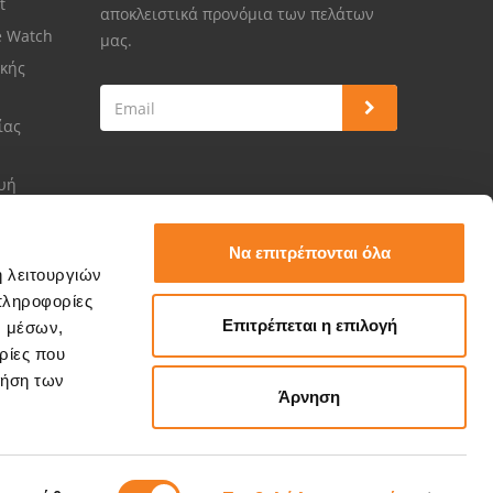
et
αποκλειστικά προνόμια των πελάτων
e Watch
μας.
κής
ίας
ευή
Να επιτρέπονται όλα
ή λειτουργιών
πληροφορίες
Επιτρέπεται η επιλογή
ν μέσων,
ρίες που
ρήση των
Άρνηση