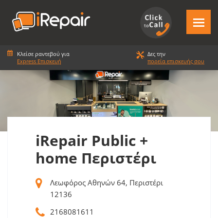
Κλείσε ραντεβού για
Δες την
Express Επισκευή
πορεία επισκευής σου
iRepair Public +
home Περιστέρι
Λεωφόρος Αθηνών 64, Περιστέρι
12136
2168081611