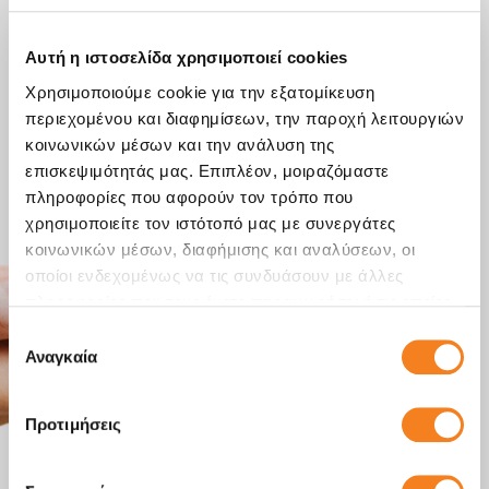
Στείλε μας
μήνυμα
Αυτή η ιστοσελίδα χρησιμοποιεί cookies
Χρησιμοποιούμε cookie για την εξατομίκευση
Έχεις κάποια ερώτηση; Έχουμε τις απαντήσεις.
περιεχομένου και διαφημίσεων, την παροχή λειτουργιών
Στείλε μας μήνυμα γράφοντας τις ερωτήσεις, τα σχόλια ή
κοινωνικών μέσων και την ανάλυση της
τις εντυπώσεις σου απευθείας στο κατάστημα και θα
επισκεψιμότητάς μας. Επιπλέον, μοιραζόμαστε
επικοινωνήσουμε μαζί σου το συντομότερο δυνατόν.
πληροφορίες που αφορούν τον τρόπο που
χρησιμοποιείτε τον ιστότοπό μας με συνεργάτες
κοινωνικών μέσων, διαφήμισης και αναλύσεων, οι
οποίοι ενδεχομένως να τις συνδυάσουν με άλλες
πληροφορίες που τους έχετε παραχωρήσει ή τις οποίες
έχουν συλλέξει σε σχέση με την από μέρους σας χρήση
Επιλογή
των υπηρεσιών τους.
Αναγκαία
συγκατάθεσης
Προτιμήσεις