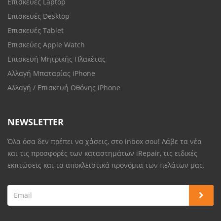
Επισκευές Laptop
Επισκευές Desktop
Επισκευές Tablet
Επισκεύες Apple Watch
Επισκευή Μητρικής Πλακέτας
Αλλαγή Μπαταρίας iPhone
Αλλαγή / Επισκευή Οθόνης iPhone
NEWSLETTER
Όλα όσα δεν πρέπει να χάσεις, στο inbox σου! Λάβε τα νέα
και τις προσφορές των καταστημάτων iRepair, τις ειδικές
εκπτώσεις και τα αποκλειστικά προνόμια των πελάτων μας.