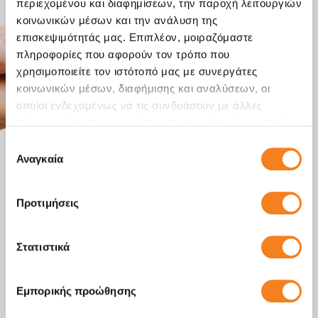
περιεχομένου και διαφημίσεων, την παροχή λειτουργιών
κοινωνικών μέσων και την ανάλυση της
επισκεψιμότητάς μας. Επιπλέον, μοιραζόμαστε
πληροφορίες που αφορούν τον τρόπο που
χρησιμοποιείτε τον ιστότοπό μας με συνεργάτες
κοινωνικών μέσων, διαφήμισης και αναλύσεων, οι
οποίοι ενδεχομένως να τις συνδυάσουν με άλλες
πληροφορίες που τους έχετε παραχωρήσει ή τις οποίες
έχουν συλλέξει σε σχέση με την από μέρους σας χρήση
Επιλογή
των υπηρεσιών τους.
Αναγκαία
συγκατάθεσης
Προτιμήσεις
Στατιστικά
Εμπορικής προώθησης