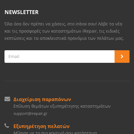
NEWSLETTER
Όλα όσα δεν πρέπει να χάσεις, στο inbox σου! Λάβε τα νέα
και τις προσφορές των καταστημάτων iRepair, τις ειδικές
εκπτώσεις και τα αποκλειστικά προνόμια των πελάτων μας.
Διαχείριση παραπόνων
Επίλυση θεμάτων εξυπηρέτησης καταστημάτων
support@irepair.gr
Εξυπηρέτηση πελατών
Μίλησε με το πιο κοντινό σου κατάστημα