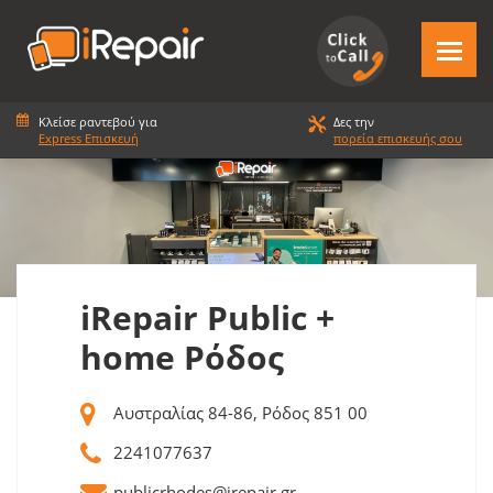
Κλείσε ραντεβού για
Δες την
Express Επισκευή
πορεία επισκευής σου
iRepair Public +
home Ρόδος
Αυστραλίας 84-86, Ρόδος 851 00
2241077637
publicrhodes@irepair.gr