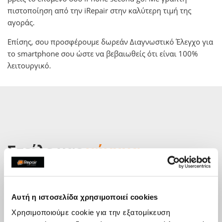
πιστοποίηση από την iRepair στην καλύτερη τιμή της
αγοράς.
Επίσης, σου προσφέρουμε δωρεάν Διαγνωστικό Έλεγχο για
το smartphone σου ώστε να βεβαιωθείς ότι είναι 100%
λειτουργικό.
Στείλε μας
μήνυμα
Έχεις κάποια ερώτηση; Έχουμε τις απαντήσεις.
Στείλε μας μήνυμα γράφοντας τις ερωτήσεις, τα σχόλια ή
τις εντυπώσεις σου απευθείας στο κατάστημα και θα
Αυτή η ιστοσελίδα χρησιμοποιεί cookies
επικοινωνήσουμε μαζί σου το συντομότερο δυνατόν.
Χρησιμοποιούμε cookie για την εξατομίκευση