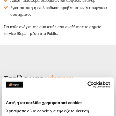
Άμεση μεταφορά δεδομένων και ασφαλές back-up
Εγκατάσταση ή επιδιόρθωση προβλημάτων λειτουργικού
συστήματος
Για κάθε ανάγκη της συσκευής σου αναζήτησε το σημείo
service iRepair μέσα στο Public.
Στείλε μας
μήνυμα
Έχεις κάποια ερώτηση; Έχουμε τις απαντήσεις.
Στείλε μας μήνυμα γράφοντας τις ερωτήσεις, τα σχόλια ή
τις εντυπώσεις σου απευθείας στο κατάστημα και θα
Αυτή η ιστοσελίδα χρησιμοποιεί cookies
επικοινωνήσουμε μαζί σου το συντομότερο δυνατόν.
Χρησιμοποιούμε cookie για την εξατομίκευση