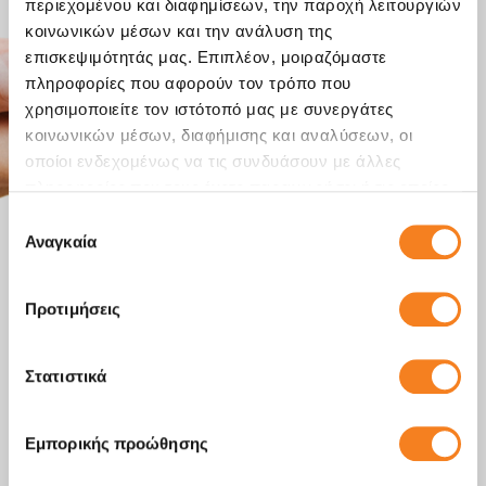
περιεχομένου και διαφημίσεων, την παροχή λειτουργιών
κοινωνικών μέσων και την ανάλυση της
επισκεψιμότητάς μας. Επιπλέον, μοιραζόμαστε
πληροφορίες που αφορούν τον τρόπο που
χρησιμοποιείτε τον ιστότοπό μας με συνεργάτες
κοινωνικών μέσων, διαφήμισης και αναλύσεων, οι
οποίοι ενδεχομένως να τις συνδυάσουν με άλλες
πληροφορίες που τους έχετε παραχωρήσει ή τις οποίες
έχουν συλλέξει σε σχέση με την από μέρους σας χρήση
Επιλογή
των υπηρεσιών τους.
Αναγκαία
συγκατάθεσης
Προτιμήσεις
Στατιστικά
Εμπορικής προώθησης