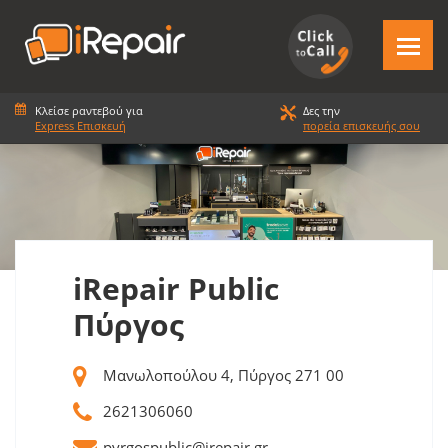
Κλείσε ραντεβού για
Δες την
Express Επισκευή
πορεία επισκευής σου
iRepair Public
Πύργος
Μανωλοπούλου 4, Πύργος 271 00
2621306060
pyrgospublic@irepair.gr