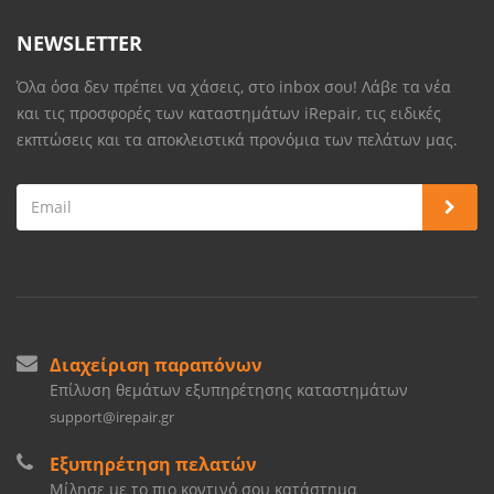
NEWSLETTER
Όλα όσα δεν πρέπει να χάσεις, στο inbox σου! Λάβε τα νέα
και τις προσφορές των καταστημάτων iRepair, τις ειδικές
εκπτώσεις και τα αποκλειστικά προνόμια των πελάτων μας.
Διαχείριση παραπόνων
Επίλυση θεμάτων εξυπηρέτησης καταστημάτων
support@irepair.gr
Εξυπηρέτηση πελατών
Μίλησε με το πιο κοντινό σου κατάστημα