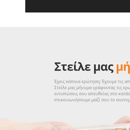
Στείλε μας
μ
Έχεις κάποια ερώτηση; Έχουμε τις απ
Στείλε μας μήνυμα γράφοντας τις ερω
εντυπώσεις σου απευθείας στο κατάσ
επικοινωνήσουμε μαζί σου το συντο