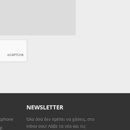
NEWSLETTER
rtphone
Όλα όσα δεν πρέπει να χάσεις, στο
inbox σου! Λάβε τα νέα και τις
op