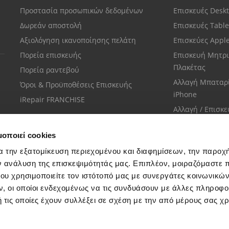
Προστασία προσωπικών δεδομένων
Επισκευές Desk
Δωρεάν αποστολή
Επισκευές Tabl
Αξιολόγηση ικανοποίησης πελάτη
Επισκεύες Appl
Πορεία επισκευής
Επισκευή Μητρι
Πλακέτας
Πορεία ραντεβού
Αλλαγή Μπαταρ
Όροι & Προϋποθέσεις Επισκευής
iPhone
iRepair FRANCHISE
Αλλαγή / Επισκ
Οθόνης iPhone
μοποιεί cookies
α την εξατομίκευση περιεχομένου και διαφημίσεων, την παροχ
ν ανάλυση της επισκεψιμότητάς μας. Επιπλέον, μοιραζόμαστε 
ου χρησιμοποιείτε τον ιστότοπό μας με συνεργάτες κοινωνικώ
Εξυπηρέτηση πελατών
, οι οποίοι ενδεχομένως να τις συνδυάσουν με άλλες πληροφο
Μίλησε με το πιο κοντινό σου κατάστημα
 τις οποίες έχουν συλλέξει σε σχέση με την από μέρους σας χ