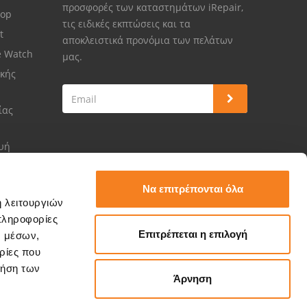
προσφορές των καταστημάτων iRepair,
top
τις ειδικές εκπτώσεις και τα
et
αποκλειστικά προνόμια των πελάτων
e Watch
μας.
κής
ίας
ευή
Να επιτρέπονται όλα
ή λειτουργιών
πληροφορίες
Επιτρέπεται η επιλογή
ν μέσων,
ρίες που
ρήση των
Άρνηση