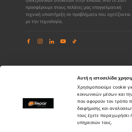
ηλεκτρονικών συσκευών στην Ελλάδα. Από το 2007
προσφέρουμε στους πελάτες μας επαγγελματική
τεχνική υποστήριξη σε προβλήματα που σχετίζονται
με την τεχνολογία.
Αυτή η ιστοσελίδα χρησι
Χρησιμοποιούμε cookie γι
κοινωνικών μέσων και τη
που αφορούν τον τρόπο π
Διαχείριση παραπόνων
διαφήμισης και αναλύσεων
Επίλυση θεμάτων εξυπηρέτησης καταστημάτων
τους έχετε παραχωρήσει ή
support@irepair.gr
υπηρεσιών τους.