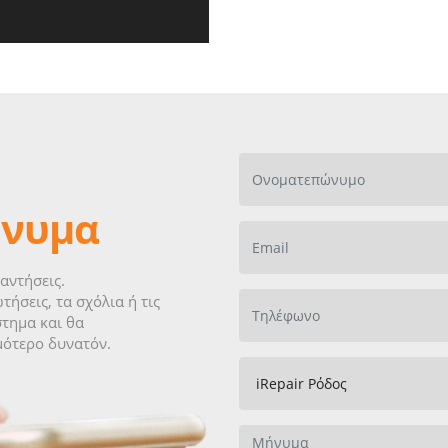
ήνυμα
αντήσεις.
τήσεις, τα σχόλια ή τις
τημα και θα
μότερο δυνατόν.