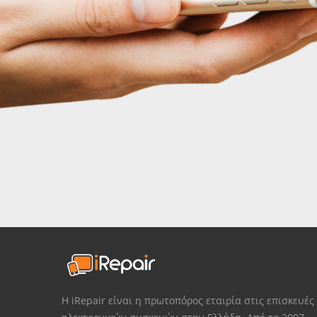
Η iRepair είναι η πρωτοπόρος εταιρία στις επισκευές