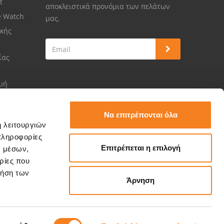
et
αποκλειστικά προνόμια των πελάτων
e Watch
μας.
κής
ίας
ευή
Να επιτρέπονται όλα
ή λειτουργιών
πληροφορίες
Επιτρέπεται η επιλογή
ν μέσων,
ρίες που
ρήση των
Άρνηση