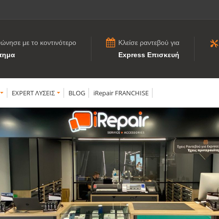
νώνησε με το κοντινότερο
Κλείσε ραντεβού για
τημα
Express Επισκευή
EXPERT ΛΥΣΕΙΣ
BLOG
iRepair FRANCHISE