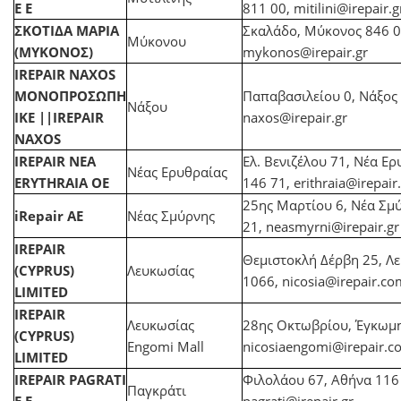
Ε Ε
811 00,
mitilini@irepair.g
ΣΚΟΤΙΔΑ ΜΑΡΙΑ
Σκαλάδο, Μύκονος 846 0
Μύκονου
(ΜΥΚΟΝΟΣ)
mykonos@irepair.gr
IREPAIR NAXOS
ΜΟΝΟΠΡΟΣΩΠΗ
Παπαβασιλείου 0, Νάξος 
Νάξου
ΙΚΕ ||IREPAIR
naxos@irepair.gr
NAXOS
IREPAIR NEA
Ελ. Βενιζέλου 71, Νέα Ε
Νέας Ερυθραίας
ERYTHRAIA OE
146 71,
erithraia@irepair
25ης Μαρτίου 6, Νέα Σμ
iRepair AE
Νέας Σμύρνης
21,
neasmyrni@irepair.gr
IREPAIR
Θεμιστοκλή Δέρβη 25, Λ
(CYPRUS)
Λευκωσίας
1066,
nicosia@irepair.co
LIMITED
IREPAIR
Λευκωσίας
28ης Οκτωβρίου, Έγκωμη
(CYPRUS)
Engomi Mall
nicosiaengomi@irepair.c
LIMITED
IREPAIR PAGRATI
Φιλολάου 67, Αθήνα 116
Παγκράτι