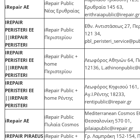
iRepair Public
iRepair AE
Ερυθραία 145 63,
Νέας Ερυθραίας
erithraiapublic@irepair.gr
IREPAIR
Εθν. Αντιστάσεως 27, Πε
PERISTERI ΕΕ
iRepair Public
121 34,
||IREPAIR
Περιστερίου
pbl_peristeri_service@pub
PERISTERI
IREPAIR
iRepair Public +
PERISTERI ΕΕ
Λεωφόρος Αθηνών 64, Πε
home
||IREPAIR
12136,
L.athinonpublic@i
Περιστερίου
PERISTERI
IREPAIR
Λεωφόρος Κηφισού 161,
PERISTERI ΕΕ
iRepair Public +
Αγ.Ι.Ρέντης 18233,
||IREPAIR
home Ρέντης
rentipublic@irepair.gr
PERISTERI
Mediterranean Cosmos Ε
iRepair Public
iRepair AE
Θεσσαλονίκη 570 01,
Πυλαία Cosmos
pilaiapublic@irepair.gr
IREPAIR PIRAEUS
iRepair Public +
Γρ. Λαμπράκη 152-154, Π