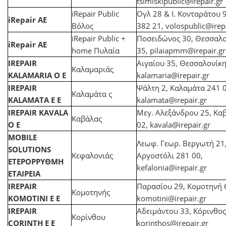
tsimiskipublic@irepair.gr
iRepair Public
Ογλ 28 & Ι. Κονταράτου 
iRepair AE
Βόλος
382 21,
volospublic@irepa
iRepair Public +
Ποσειδώνος 30, Θεσσαλο
iRepair AE
home Πυλαία
35,
pilaiapmm@irepair.gr
IREPAIR
Αιγαίου 35, Θεσσαλονίκ
Καλαμαριάς
KALAMARIA Ο Ε
kalamaria@irepair.gr
IREPAIR
Ψάλτη 2, Καλαμάτα 241 0
Καλαμάτα ς
KALAMATA E E
kalamata@irepair.gr
IREPAIR KAVALA
Μεγ. Αλεξάνδρου 25, Κα
Καβάλας
Ο Ε
02,
kavala@irepair.gr
MOBILE
Λεωφ. Γεωρ. Βεργωτή 21
SOLUTIONS
Κεφαλονιάς
Αργοστόλι 281 00,
ΕΤΕΡΟΡΡΥΘΜΗ
kefalonia@irepair.gr
ΕΤΑΙΡΕΙΑ
IREPAIR
Παρασίου 29, Κομοτηνή 
Κομοτηνής
KOMOTINI Ε Ε
komotini@irepair.gr
IREPAIR
Αδειμάντου 33, Κόρινθος
Κορίνθου
CORINTH Ε Ε
korinthos@irepair.gr