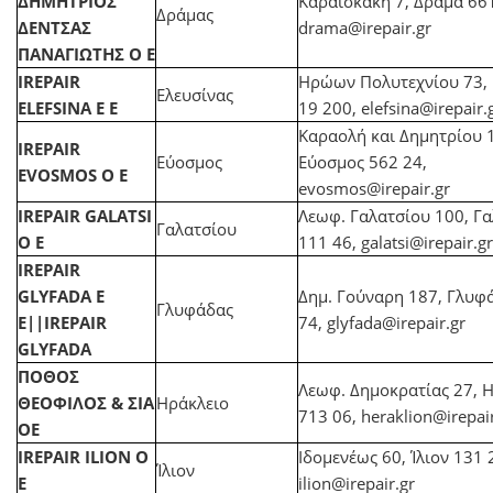
ΔΗΜΗΤΡΙΟΣ
Καραϊσκάκη 7, Δράμα 661
Δράμας
ΔΕΝΤΣΑΣ
drama@irepair.gr
ΠΑΝΑΓΙΩΤΗΣ Ο Ε
IREPAIR
Ηρώων Πολυτεχνίου 73, 
Ελευσίνας
ELEFSINA Ε Ε
19 200,
elefsina@irepair.
Καραολή και Δημητρίου 
IREPAIR
Εύοσμος
Εύοσμος 562 24,
EVOSMOS Ο Ε
evosmos@irepair.gr
IREPAIR GALATSI
Λεωφ. Γαλατσίου 100, Γα
Γαλατσίου
Ο Ε
111 46,
galatsi@irepair.gr
IREPAIR
GLYFADA Ε
Δημ. Γούναρη 187, Γλυφ
Γλυφάδας
Ε||IREPAIR
74,
glyfada@irepair.gr
GLYFADA
ΠΟΘΟΣ
Λεωφ. Δημοκρατίας 27, 
ΘΕΟΦΙΛΟΣ & ΣΙΑ
Ηράκλειο
713 06,
heraklion@irepair
ΟΕ
IREPAIR ILION Ο
Ιδομενέως 60, Ίλιον 131 
Ίλιον
Ε
ilion@irepair.gr