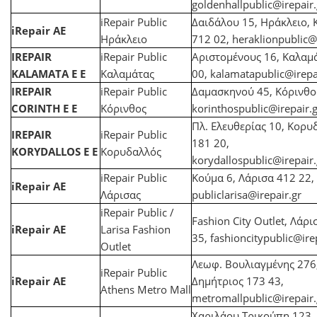
goldenhallpublic@irepair.
iRepair Public
Δαιδάλου 15, Ηράκλειο, 
iRepair AE
Ηράκλειο
712 02,
heraklionpublic@i
IREPAIR
iRepair Public
Αριστομένους 16, Καλαμ
KALAMATA E E
Καλαμάτας
00,
kalamatapublic@irepa
IREPAIR
iRepair Public
Δαμασκηνού 45, Κόρινθο
CORINTH Ε Ε
Κόρινθος
korinthospublic@irepair.g
Πλ. Ελευθερίας 10, Κορυ
IREPAIR
iRepair Public
181 20,
KORYDALLOS Ε Ε
Κορυδαλλός
korydallospublic@irepair.
iRepair Public
Kούμα 6, Λάρισα 412 22,
iRepair AE
Λάρισας
publiclarisa@irepair.gr
iRepair Public /
Fashion City Outlet, Λάρ
iRepair AE
Larisa Fashion
35,
fashioncitypublic@ire
Outlet
Λεωφ. Βουλιαγμένης 276,
iRepair Public
iRepair AE
Δημήτριος 173 43,
Athens Metro Mall
metromallpublic@irepair.
Χαριλάου Τρικούπη 123,