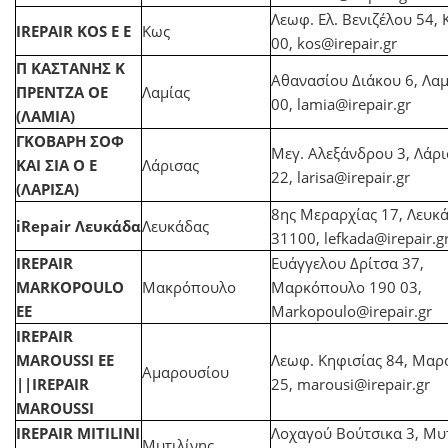
Λεωφ. Ελ. Βενιζέλου 54,
IREPAIR KOS Ε Ε
Κως
00,
kos@irepair.gr
Π ΚΑΣΤΑΝΗΣ Κ
Αθανασίου Διάκου 6, Λαμ
ΠΡΕΝΤΖΑ ΟΕ
Λαμίας
00,
lamia@irepair.gr
(ΛΑΜΙΑ)
ΓΚΟΒΑΡΗ ΣΟΦ
Μεγ. Αλεξάνδρου 3, Λάρ
ΚΑΙ ΣΙΑ Ο Ε
Λάρισας
22,
larisa@irepair.gr
(ΛΑΡΙΣΑ)
8ης Μεραρχίας 17, Λευκ
iRepair Λευκάδα
Λευκάδας
31100,
lefkada@irepair.g
IREPAIR
Ευάγγελου Δρίτσα 37,
MARKOPOULO
Μακρόπουλο
Μαρκόπουλο 190 03,
ΕΕ
Markopoulo@irepair.gr
IREPAIR
MAROUSSI ΕΕ
Λεωφ. Κηφισίας 84, Μαρ
Αμαρουσίου
||IREPAIR
25,
marousi@irepair.gr
MAROUSSI
IREPAIR MITILINI
Λοχαγού Βούτσικα 3, Μυ
Μυτιλίνης