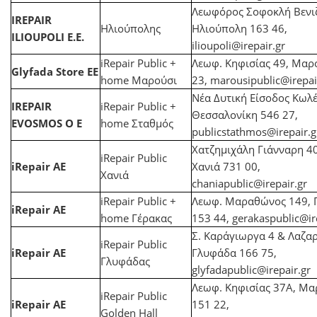
Λεωφόρος Σοφοκλή Βενιζ
IREPAIR
Ηλιούπολης
Ηλιούπολη 163 46,
ILIOUPOLI E.E.
ilioupoli@irepair.gr
iRepair Public +
Λεωφ. Κηφισίας 49, Μαρ
Glyfada Store EE
home Μαρούσι
23,
marousipublic@irepai
Νέα Δυτική Είσοδος Κωλέ
IREPAIR
iRepair Public +
Θεσσαλονίκη 546 27,
EVOSMOS Ο Ε
home Σταθμός
publicstathmos@irepair.g
Χατζημιχάλη Γιάνναρη 40
iRepair Public
iRepair AE
Χανιά 731 00,
Χανιά
chaniapublic@irepair.gr
iRepair Public +
Λεωφ. Μαραθώνος 149, 
iRepair AE
home Γέρακας
153 44,
gerakaspublic@ir
Σ. Καράγιωργα 4 & Λαζα
iRepair Public
iRepair AE
Γλυφάδα 166 75,
Γλυφάδας
glyfadapublic@irepair.gr
Λεωφ. Κηφισίας 37Α, Μα
iRepair Public
iRepair AE
151 22,
Golden Hall