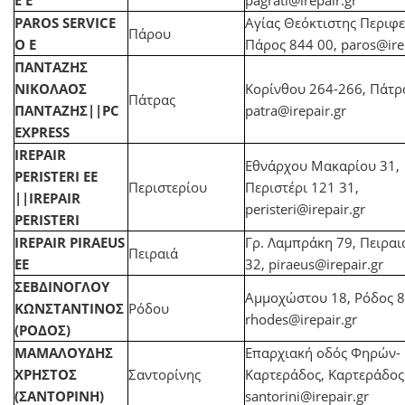
Ε Ε
pagrati@irepair.gr
PAROS SERVICE
Αγίας Θεόκτιστης Περιφε
Πάρου
Ο Ε
Πάρος 844 00,
paros@ire
ΠΑΝΤΑΖΗΣ
ΝΙΚΟΛΑΟΣ
Κορίνθου 264-266, Πάτρ
Πάτρας
ΠΑΝΤΑΖΗΣ||PC
patra@irepair.gr
EXPRESS
IREPAIR
Εθνάρχου Μακαρίου 31,
PERISTERI ΕΕ
Περιστερίου
Περιστέρι 121 31,
||IREPAIR
peristeri@irepair.gr
PERISTERI
IREPAIR PIRAEUS
Γρ. Λαμπράκη 79, Πειραι
Πειραιά
EE
32,
piraeus@irepair.gr
ΣΕΒΔΙΝΟΓΛΟΥ
Αμμοχώστου 18, Ρόδος 8
ΚΩΝΣΤΑΝΤΙΝΟΣ
Ρόδου
rhodes@irepair.gr
(ΡΟΔΟΣ)
ΜΑΜΑΛΟΥΔΗΣ
Επαρχιακή οδός Φηρών-
ΧΡΗΣΤΟΣ
Σαντορίνης
Καρτεράδος, Καρτεράδος
(ΣΑΝΤΟΡΙΝΗ)
santorini@irepair.gr