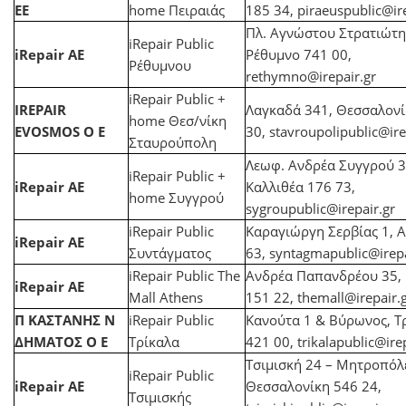
EE
home Πειραιάς
185 34,
piraeuspublic@ire
Πλ. Αγνώστου Στρατιώτη
iRepair Public
iRepair AE
Ρέθυμνο 741 00,
Ρέθυμνου
rethymno@irepair.gr
iRepair Public +
IREPAIR
Λαγκαδά 341, Θεσσαλονί
home Θεσ/νίκη
EVOSMOS Ο Ε
30,
stavroupolipublic@ire
Σταυρούπολη
Λεωφ. Ανδρέα Συγγρού 3
iRepair Public +
iRepair AE
Καλλιθέα 176 73,
home Συγγρού
sygroupublic@irepair.gr
iRepair Public
Καραγιώργη Σερβίας 1, 
iRepair AE
Συντάγματος
63,
syntagmapublic@irepa
iRepair Public The
Ανδρέα Παπανδρέου 35,
iRepair AE
Mall Athens
151 22,
themall@irepair.
Π ΚΑΣΤΑΝΗΣ Ν
iRepair Public
Κανούτα 1 & Βύρωνος, Τ
ΔΗΜΑΤΟΣ Ο Ε
Τρίκαλα
421 00,
trikalapublic@ire
Τσιμισκή 24 – Μητροπόλ
iRepair Public
iRepair AE
Θεσσαλονίκη 546 24,
Τσιμισκής