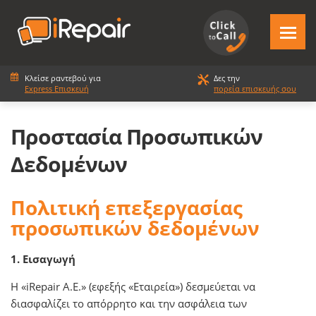
Κλείσε ραντεβού για
Δες την
Express Επισκευή
πορεία επισκευής σου
Προστασία Προσωπικών
Δεδομένων
Πολιτική επεξεργασίας
προσωπικών δεδομένων
1. Εισαγωγή
Η «iRepair Α.Ε.» (εφεξής «Εταιρεία») δεσμεύεται να
διασφαλίζει το απόρρητο και την ασφάλεια των