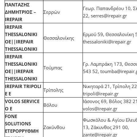
ΠΑΝΤΑΖΗΣ
Γεωρ. Παπανδρέου 10, Σ
ΔΗΜΗΤΡΙΟΣ –
Σερρών
22,
serres@irepair.gr
IREPAIR
IREPAIR
THESSALONIKI
Ερμού 59, Θεσσαλονίκη 
Θεσσαλονίκης
ΟΕ||IREPAIR
thessaloniki@irepair.gr
THESSALONIKI
IREPAIR
THESSALONIKI
Γρ. Λαμπράκη 173, Θεσσ
Τούμπας
ΟΕ||IREPAIR
543 52,
toumba@irepair.
THESSALONIKI
IREPAIR TRIPOLI
Νικηταρά 21, Τρίπολη 22
Τρίπολης
Ε Ε
tripoli@irepair.gr
VOLOS SERVICE
Ιάσονος 69, Βόλος 382 2
Βόλου
Ο Ε
volos@irepair.gr
FONE
Φωσκόλου & Αγίου Ελευ
SOLUTIONS
Ζακύνθου
13, Ζάκυνθος 291 00,
ΕΤΕΡΟΡΡΥΘΜΗ
zante@irepair.gr