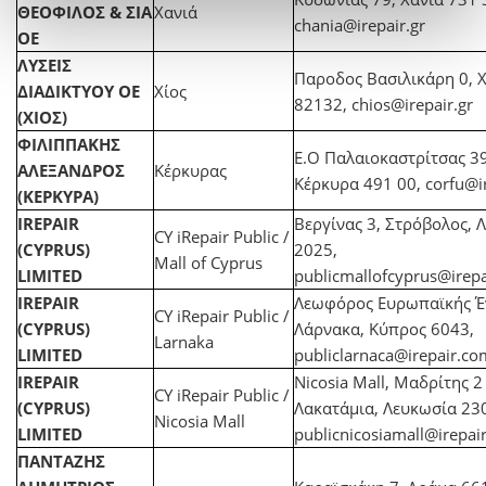
ΘΕΟΦΙΛΟΣ & ΣΙΑ
Χανιά
chania@irepair.gr
ΟΕ
ΛΥΣΕΙΣ
Παροδος Βασιλικάρη 0, Χ
ΔΙΑΔΙΚΤΥΟΥ ΟΕ
Χίος
82132,
chios@irepair.gr
(ΧΙΟΣ)
ΦΙΛΙΠΠΑΚΗΣ
Ε.Ο Παλαιοκαστρίτσας 3
ΑΛΕΞΑΝΔΡΟΣ
Κέρκυρας
Κέρκυρα 491 00,
corfu@ir
(ΚΕΡΚΥΡΑ)
IREPAIR
Βεργίνας 3, Στρόβολος, 
CY iRepair Public /
(CYPRUS)
2025,
Mall of Cyprus
LIMITED
publicmallofcyprus@irepa
IREPAIR
Λεωφόρος Ευρωπαϊκής Έ
CY iRepair Public /
(CYPRUS)
Λάρνακα, Κύπρος 6043,
Larnaka
LIMITED
publiclarnaca@irepair.co
IREPAIR
Nicosia Mall, Μαδρίτης 2
CY iRepair Public /
(CYPRUS)
Λακατάμια, Λευκωσία 23
Nicosia Mall
LIMITED
publicnicosiamall@irepai
ΠΑΝΤΑΖΗΣ