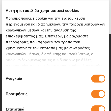
ανταλλακτικών που χρησιμοποιούμε ώστε να
παρέχουμε
εγγύηση στις περισσότερες από τις επισκευές μας
.
Αυτή η ιστοσελίδα χρησιμοποιεί cookies
Με
καταστήματα σε Ελλάδα
και Κύπρο
δεν χρειάζεται να
Χρησιμοποιούμε cookie για την εξατομίκευση
πας μακριά να επισκευάσεις το αγαπημένο σου κινητό!
περιεχομένου και διαφημίσεων, την παροχή λειτουργιών
κοινωνικών μέσων και την ανάλυση της
επισκεψιμότητάς μας. Επιπλέον, μοιραζόμαστε
πληροφορίες που αφορούν τον τρόπο που
χρησιμοποιείτε τον ιστότοπό μας με συνεργάτες
κοινωνικών μέσων, διαφήμισης και αναλύσεων, οι
Η iRepair είναι η πρωτοπόρος εταιρία στις επισκευές
οποίοι ενδεχομένως να τις συνδυάσουν με άλλες
ηλεκτρονικών συσκευών στην Ελλάδα. Από το 2007
πληροφορίες που τους έχετε παραχωρήσει ή τις οποίες
προσφέρουμε στους πελάτες μας επαγγελματική τεχνική
έχουν συλλέξει σε σχέση με την από μέρους σας χρήση
Επιλογή
υποστήριξη σε προβλήματα που σχετίζονται με την
των υπηρεσιών τους.
Αναγκαία
συγκατάθεσης
τεχνολογία.
Προτιμήσεις
Στατιστικά