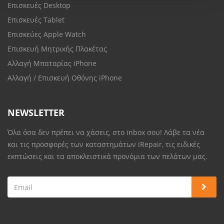
Επισκευές Desktop
Επισκευές Tablet
Επισκεύες Apple Watch
Επισκευή Μητρικής Πλακέτας
Αλλαγή Μπαταρίας iPhone
Αλλαγή / Επισκευή Οθόνης iPhone
NEWSLETTER
Όλα όσα δεν πρέπει να χάσεις, στο inbox σου! Λάβε τα νέα
και τις προσφορές των καταστημάτων iRepair, τις ειδικές
εκπτώσεις και τα αποκλειστικά προνόμια των πελάτων μας.