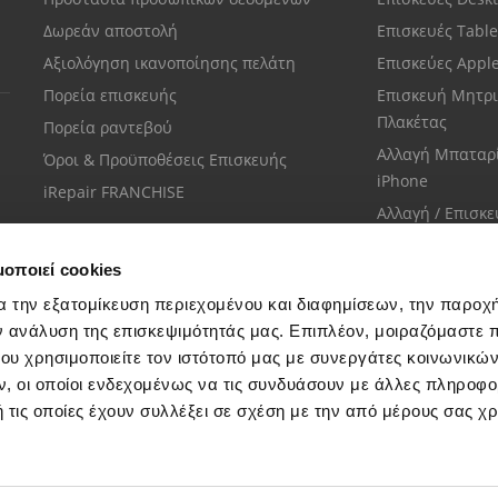
Δωρεάν αποστολή
Επισκευές Tabl
Αξιολόγηση ικανοποίησης πελάτη
Επισκεύες Appl
Πορεία επισκευής
Επισκευή Μητρι
Πλακέτας
Πορεία ραντεβού
Αλλαγή Μπαταρ
Όροι & Προϋποθέσεις Επισκευής
iPhone
iRepair FRANCHISE
Αλλαγή / Επισκ
Οθόνης iPhone
μοποιεί cookies
α την εξατομίκευση περιεχομένου και διαφημίσεων, την παροχ
ν ανάλυση της επισκεψιμότητάς μας. Επιπλέον, μοιραζόμαστε 
ου χρησιμοποιείτε τον ιστότοπό μας με συνεργάτες κοινωνικώ
Εξυπηρέτηση πελατών
, οι οποίοι ενδεχομένως να τις συνδυάσουν με άλλες πληροφο
Μίλησε με το πιο κοντινό σου κατάστημα
 τις οποίες έχουν συλλέξει σε σχέση με την από μέρους σας χ