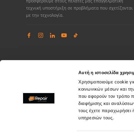
προσφέρουμε στους πελάτες μας επαγγελματική
τεχνική υποστήριξη σε προβλήματα που σχετίζονται
με την τεχνολογία.
Αυτή η ιστοσελίδα χρησι
Χρησιμοποιούμε cookie γι
κοινωνικών μέσων και τη
που αφορούν τον τρόπο π
Διαχείριση παραπόνων
διαφήμισης και αναλύσεων
Επίλυση θεμάτων εξυπηρέτησης καταστημάτων
τους έχετε παραχωρήσει ή
support@irepair.gr
υπηρεσιών τους.