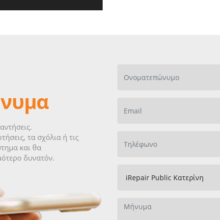
ήνυμα
αντήσεις.
τήσεις, τα σχόλια ή τις
τημα και θα
μότερο δυνατόν.