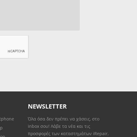
NEWSLETTER
rtphone
Όλα όσα δεν πρέπει να χάσεις, στο
inbox σου! Λάβε τα νέα και τις
op
προσφορές των καταστημάτων iRepair,
top