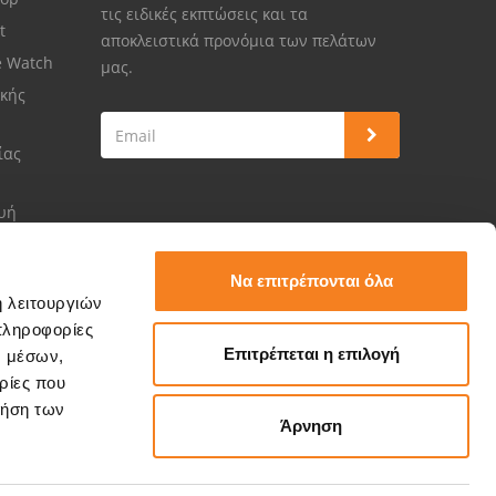
τις ειδικές εκπτώσεις και τα
et
αποκλειστικά προνόμια των πελάτων
e Watch
μας.
κής
ίας
ευή
Να επιτρέπονται όλα
ή λειτουργιών
πληροφορίες
Επιτρέπεται η επιλογή
ν μέσων,
ρίες που
ρήση των
Άρνηση