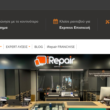
νώνησε με το κοντινότερο
Κλείσε ραντεβού για
τημα
Express Επισκευή
EXPERT ΛΥΣΕΙΣ
BLOG
iRepair FRANCHISE