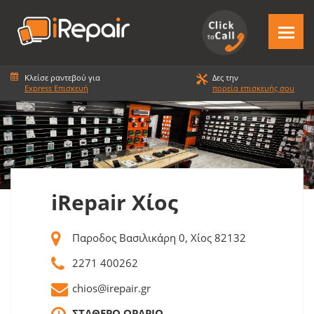
Κλείσε ραντεβού για
Δες την
Express Επισκευή
πορεία επισκευής σου
iRepair Χίος
Παροδος Βασιλικάρη 0
, Χίος 82132
2271 400262
chios@irepair.gr
ΣΤΑΘΕΡΟ ΩΡΑΡΙΟ