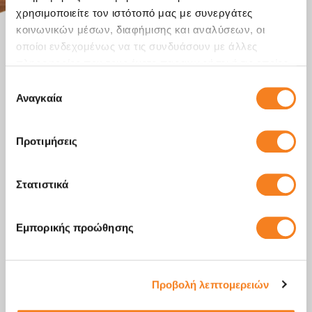
χρησιμοποιείτε τον ιστότοπό μας με συνεργάτες
κοινωνικών μέσων, διαφήμισης και αναλύσεων, οι
οποίοι ενδεχομένως να τις συνδυάσουν με άλλες
πληροφορίες που τους έχετε παραχωρήσει ή τις οποίες
έχουν συλλέξει σε σχέση με την από μέρους σας χρήση
Επιλογή
των υπηρεσιών τους.
Αναγκαία
συγκατάθεσης
Προτιμήσεις
Στατιστικά
Εμπορικής προώθησης
Προβολή λεπτομερειών