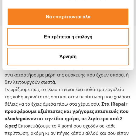
Εγγύηση
-
Να επιτρέπονται όλα
Επιτρέπεται η επιλογή
Πληροφορίες για το μοντέλο και την
επισκευή του:
Άρνηση
Όποιο πρόβλημα κι αν αντιμετωπίζεις με το Xiaomi σου, σε
όλα τα καταστήματα iRepair μπορούμε να
αντικαταστήσουμε μέρη της συσκευής που έχουν σπάσει ή
δεν λειτουργούν σωστά.
Γνωρίζουμε πως το Xiaomi είναι ένα πολύτιμο εργαλείο
της καθημερινότητας σου και στην περίπτωση που χαλάσει
θέλεις να το έχεις άμεσα πίσω στα χέρια σου.
Στα iRepair
προσφέρουμε αξιόπιστες και γρήγορες επισκευές που
ολοκληρώνονται την ίδια ημέρα, σε λιγότερο από 2
ώρες!
Επισκευάζουμε το Xiaomi σου σχεδόν σε κάθε
περίπτωση, ακόμη κι αν πήγες κάπου αλλού και σου είπαν