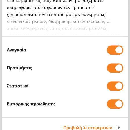
επισκεψιμότητάς μας. Επιπλέον, μοιραζόμαστε
πληροφορίες που αφορούν τον τρόπο που
χρησιμοποιείτε τον ιστότοπό μας με συνεργάτες
κοινωνικών μέσων, διαφήμισης και αναλύσεων, οι
οποίοι ενδεχομένως να τις συνδυάσουν με άλλες
πληροφορίες που τους έχετε παραχωρήσει ή τις οποίες
έχουν συλλέξει σε σχέση με την από μέρους σας χρήση
Επιλογή
των υπηρεσιών τους.
Αναγκαία
συγκατάθεσης
Προτιμήσεις
Στατιστικά
Πίσω Όψη
€36,29
Εμπορικής προώθησης
Με 24% ΦΠΑ
€45,00
Χρόνος
1-2 ώρες
Προβολή λεπτομερειών