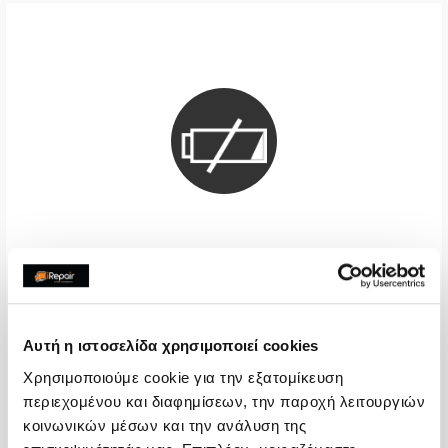
Μπαταρία Premium
€36,29
Αυτή η ιστοσελίδα χρησιμοποιεί cookies
Με 24% ΦΠΑ
€45,00
Χρησιμοποιούμε cookie για την εξατομίκευση
Χρόνος
1-2 ώρες
περιεχομένου και διαφημίσεων, την παροχή λειτουργιών
κοινωνικών μέσων και την ανάλυση της
Εγγύηση
12 μήνες