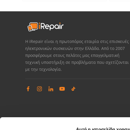
Η iRepair είναι η πρωτοπόρος εταιρία στις επισκευές
ηλεκτρονικών συσκευών στην Ελλάδα. Από το 2007
προσφέρουμε στους πελάτες μας επαγγελματική
τεχνική υποστήριξη σε προβλήματα που σχετίζονται
με την τεχνολογία.
Αυτή η ιστοσελίδα χρησι