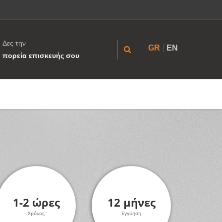
Δες την
GR
EN
πορεία επισκευής σου
1-2 ώρες
12 μήνες
Χρόνος
Εγγύηση