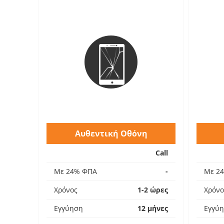
Αυθεντική Οθόνη
Call
Με 24% ΦΠΑ
-
Με 2
Χρόνος
1-2 ώρες
Χρόνο
Εγγύηση
12 μήνες
Εγγύ