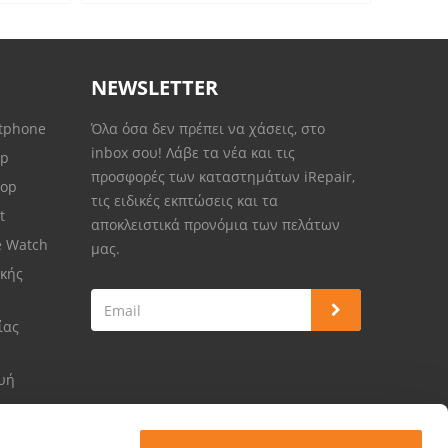
NEWSLETTER
rtphone
Όλα όσα δεν πρέπει να χάσεις, στο
inbox σου! Λάβε τα νέα και τις
op
προσφορές των καταστημάτων iRepair,
top
τις ειδικές εκπτώσεις και τα
et
αποκλειστικά προνόμια των πελάτων
e Watch
μας.
κής
ίας
ευή