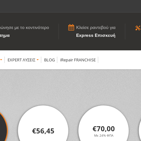
νώνησε με το κοντινότερο
Κλείσε ραντεβού για
τημα
Express Επισκευή
EXPERT ΛΥΣΕΙΣ
BLOG
iRepair FRANCHISE
€70,00
€56,45
Με 24% ΦΠΑ