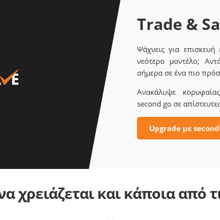
Trade & S
Ψάχνεις για επισκευή
νεότερο μοντέλο; Αντ
σήμερα σε ένα πιο πρόσ
Ανακάλυψε κορυφαίας 
second go σε απίστευτες
Upgrade με second
α χρειάζεται και κάποια από 