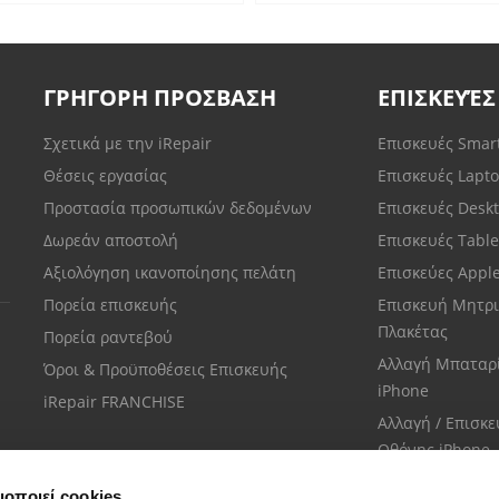
ΓΡΗΓΟΡΗ ΠΡΟΣΒΑΣΗ
ΕΠΙΣΚΕΥΈΣ
Σχετικά με την iRepair
Επισκευές Sma
Θέσεις εργασίας
Επισκευές Lapt
Προστασία προσωπικών δεδομένων
Επισκευές Desk
Δωρεάν αποστολή
Επισκευές Tabl
Αξιολόγηση ικανοποίησης πελάτη
Επισκεύες Appl
Πορεία επισκευής
Επισκευή Μητρι
Πλακέτας
Πορεία ραντεβού
Αλλαγή Μπαταρ
Όροι & Προϋποθέσεις Επισκευής
iPhone
iRepair FRANCHISE
Αλλαγή / Επισκ
Οθόνης iPhone
μοποιεί cookies