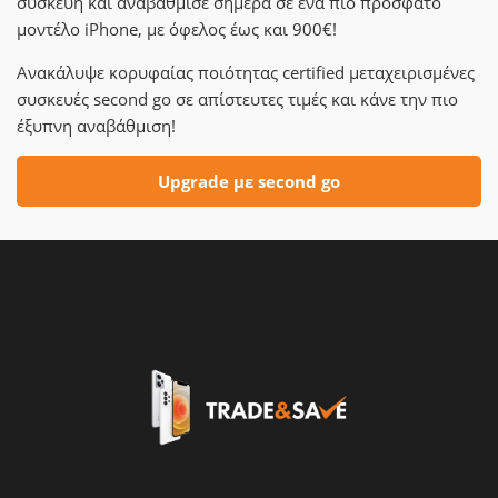
συσκευή και αναβάθμισε σήμερα σε ένα πιο πρόσφατο
μοντέλο iPhone, με όφελος έως και 900€!
Ανακάλυψε κορυφαίας ποιότητας certified μεταχειρισμένες
συσκευές second go σε απίστευτες τιμές και κάνε την πιο
έξυπνη αναβάθμιση!
Upgrade με second go