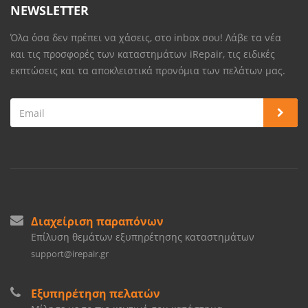
NEWSLETTER
Όλα όσα δεν πρέπει να χάσεις, στο inbox σου! Λάβε τα νέα
και τις προσφορές των καταστημάτων iRepair, τις ειδικές
εκπτώσεις και τα αποκλειστικά προνόμια των πελάτων μας.
Διαχείριση παραπόνων
Επίλυση θεμάτων εξυπηρέτησης καταστημάτων
support@irepair.gr
Εξυπηρέτηση πελατών