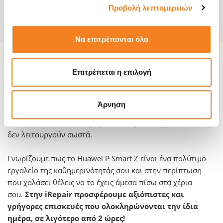
Εγγύηση
-
Προβολή λεπτομερειών
Να επιτρέπονται όλα
Πληροφορίες για το μοντέλο και την
Επιτρέπεται η επιλογή
επισκευή του:
Όποιο πρόβλημα κι αν αντιμετωπίζεις με το Huawei P
Άρνηση
Smart Z, σε όλα τα καταστήματα iRepair μπορούμε να
αντικαταστήσουμε μέρη της συσκευής που έχουν σπάσει ή
δεν λειτουργούν σωστά.
Γνωρίζουμε πως το Huawei P Smart Z είναι ένα πολύτιμο
εργαλείο της καθημερινότητάς σου και στην περίπτωση
που χαλάσει θέλεις να το έχεις άμεσα πίσω στα χέρια
σου.
Στην iRepair προσφέρουμε αξιόπιστες και
γρήγορες επισκευές που ολοκληρώνονται την ίδια
ημέρα, σε λιγότερο από 2 ώρες!