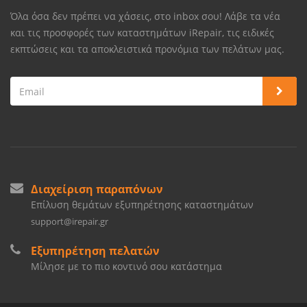
Όλα όσα δεν πρέπει να χάσεις, στο inbox σου! Λάβε τα νέα
και τις προσφορές των καταστημάτων iRepair, τις ειδικές
εκπτώσεις και τα αποκλειστικά προνόμια των πελάτων μας.
Διαχείριση παραπόνων
Επίλυση θεμάτων εξυπηρέτησης καταστημάτων
support@irepair.gr
Εξυπηρέτηση πελατών
Μίλησε με το πιο κοντινό σου κατάστημα