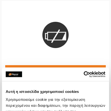
Μπαταρία Premium
€36,29
Με 24% ΦΠΑ
€45,00
Αυτή η ιστοσελίδα χρησιμοποιεί cookies
Χρόνος
1-2 ώρες
Χρησιμοποιούμε cookie για την εξατομίκευση
περιεχομένου και διαφημίσεων, την παροχή λειτουργιών
Εγγύηση
12 μήνες