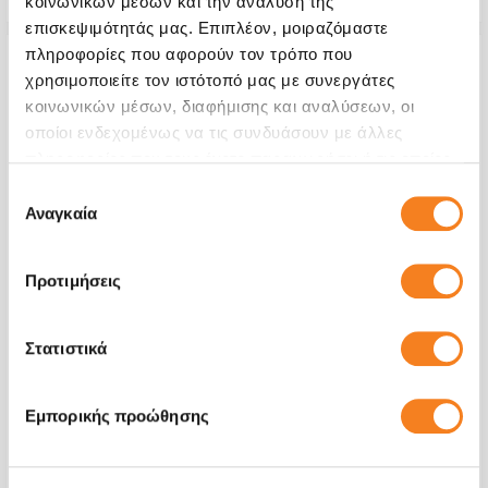
κοινωνικών μέσων και την ανάλυση της
επισκεψιμότητάς μας. Επιπλέον, μοιραζόμαστε
πληροφορίες που αφορούν τον τρόπο που
χρησιμοποιείτε τον ιστότοπό μας με συνεργάτες
κοινωνικών μέσων, διαφήμισης και αναλύσεων, οι
οποίοι ενδεχομένως να τις συνδυάσουν με άλλες
πληροφορίες που τους έχετε παραχωρήσει ή τις οποίες
έχουν συλλέξει σε σχέση με την από μέρους σας χρήση
Επιλογή
των υπηρεσιών τους.
Αναγκαία
συγκατάθεσης
Προτιμήσεις
Πίσω Όψη
Στατιστικά
€40,32
Εμπορικής προώθησης
Με 24% ΦΠΑ
€50,00
Χρόνος
1-2 ώρες