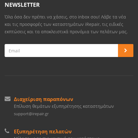
NEWSLETTER
Όλα όσα δεν πρέπει να χάσεις, στο inbox σου! Λάβε τα νέα
και τις προσφορές των καταστημάτων iRepair, τις ειδικές
εκπτώσεις και τα αποκλειστικά προνόμια των πελάτων μας.
Διαχείριση παραπόνων
Επίλυση θεμάτων εξυπηρέτησης καταστημάτων
support@irepair.gr
Εξυπηρέτηση πελατών