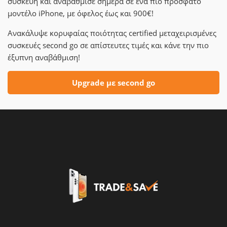
συσκευή και αναβάθμισε σήμερα σε ένα πιο πρόσφατο
μοντέλο iPhone, με όφελος έως και 900€!
Ανακάλυψε κορυφαίας ποιότητας certified μεταχειρισμένες
συσκευές second go σε απίστευτες τιμές και κάνε την πιο
έξυπνη αναβάθμιση!
Upgrade με second go