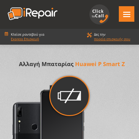
Κλείσε ραντεβού για
Δες την
Express Επισκευή
πορεία επισκευής σου
Αλλαγή Μπαταρίας
Huawei P Smart Z