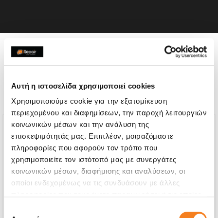
Η συσκευή σου μπορεί να
χρειάζεται και κάποια από
Αυτή η ιστοσελίδα χρησιμοποιεί cookies
τις παρακάτω επισκευές:
Χρησιμοποιούμε cookie για την εξατομίκευση
περιεχομένου και διαφημίσεων, την παροχή λειτουργιών
κοινωνικών μέσων και την ανάλυση της
επισκεψιμότητάς μας. Επιπλέον, μοιραζόμαστε
πληροφορίες που αφορούν τον τρόπο που
χρησιμοποιείτε τον ιστότοπό μας με συνεργάτες
κοινωνικών μέσων, διαφήμισης και αναλύσεων, οι
οποίοι ενδεχομένως να τις συνδυάσουν με άλλες
πληροφορίες που τους έχετε παραχωρήσει ή τις οποίες
έχουν συλλέξει σε σχέση με την από μέρους σας χρήση
Επιλογή
των υπηρεσιών τους.