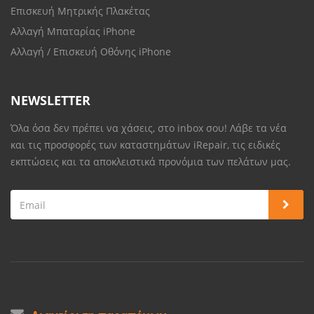
Επισκευή Μητρικής Πλακέτας
Αλλαγή Μπαταρίας iPhone
Αλλαγή / Επισκευή Οθόνης iPhone
NEWSLETTER
Όλα όσα δεν πρέπει να χάσεις, στο inbox σου! Λάβε τα νέα
και τις προσφορές των καταστημάτων iRepair, τις ειδικές
εκπτώσεις και τα αποκλειστικά προνόμια των πελάτων μας.