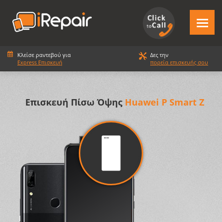
Κλείσε ραντεβού για
Δες την
Express Επισκευή
πορεία επισκευής σου
Επισκευή Πίσω Όψης
Huawei P Smart Z