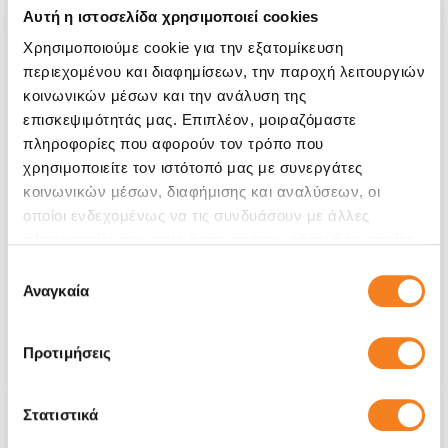
Αυτή η ιστοσελίδα χρησιμοποιεί cookies
Χρησιμοποιούμε cookie για την εξατομίκευση
περιεχομένου και διαφημίσεων, την παροχή λειτουργιών
κοινωνικών μέσων και την ανάλυση της
επισκεψιμότητάς μας. Επιπλέον, μοιραζόμαστε
πληροφορίες που αφορούν τον τρόπο που
χρησιμοποιείτε τον ιστότοπό μας με συνεργάτες
κοινωνικών μέσων, διαφήμισης και αναλύσεων, οι
Αυθεντική Οθόνη
οποίοι ενδεχομένως να τις συνδυάσουν με άλλες
Call
πληροφορίες που τους έχετε παραχωρήσει ή τις οποίες
έχουν συλλέξει σε σχέση με την από μέρους σας χρήση
Επιλογή
Με 24% ΦΠΑ
-
των υπηρεσιών τους.
Αναγκαία
συγκατάθεσης
Χρόνος
1-2 ώρες
Εγγύηση
12 μήνες
Προτιμήσεις
Στατιστικά