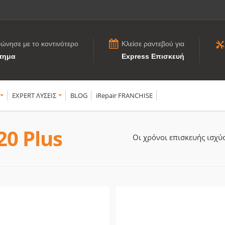
νώνησε με το κοντινότερο
Κλείσε ραντεβού για
τημα
Express Επισκευή
EXPERT ΛΥΣΕΙΣ
BLOG
iRepair FRANCHISE
20 Plus
Οι χρόνοι επισκευής ισχ