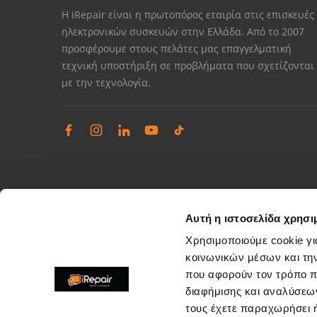
Η iRepair είναι η πρωτοπόρος εταιρία στις επισκευές
ηλεκτρονικών συσκευών στην Ελλάδα. Από το 2007
προσφέρουμε στους πελάτες μας επαγγελματική
τεχνική υποστήριξη σε προβλήματα που σχετίζονται
με την τεχνολογία.
Αυτή η ιστοσελίδα χρησι
Χρησιμοποιούμε cookie γι
κοινωνικών μέσων και τη
που αφορούν τον τρόπο π
Διαχείριση παραπόνων
διαφήμισης και αναλύσεων
Επίλυση θεμάτων εξυπηρέτησης καταστημάτων
τους έχετε παραχωρήσει ή