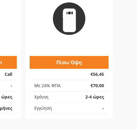
m
Πίσω Όψη
Call
€56,45
-
Με 24% ΦΠΑ
€70,00
4 ώρες
Χρόνος
2-4 ώρες
 μήνες
Εγγύηση
-