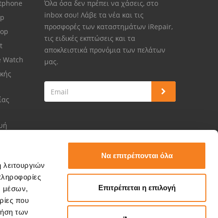
rtphone
Όλα όσα δεν πρέπει να χάσεις, στο
inbox σου! Λάβε τα νέα και τις
op
προσφορές των καταστημάτων iRepair,
top
τις ειδικές εκπτώσεις και τα
et
αποκλειστικά προνόμια των πελάτων
e Watch
μας.
κής
ίας
ευή
Να επιτρέπονται όλα
ή λειτουργιών
πληροφορίες
Επιτρέπεται η επιλογή
ν μέσων,
ρίες που
ρήση των