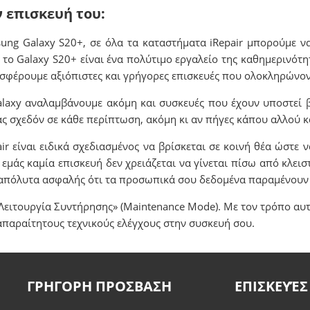
ν επισκευή του:
sung Galaxy S20+, σε όλα τα καταστήματα iRepair μπορούμε ν
το Galaxy S20+ είναι ένα πολύτιμο εργαλείο της καθημερινότη
ροσφέρουμε αξιόπιστες και γρήγορες επισκευές που ολοκληρώνον
Galaxy αναλαμβάνουμε ακόμη και συσκευές που έχουν υποστεί 
ς σχεδόν σε κάθε περίπτωση, ακόμη κι αν πήγες κάπου αλλού κα
 είναι ειδικά σχεδιασμένος να βρίσκεται σε κοινή θέα ώστε 
α εμάς καμία επισκευή δεν χρειάζεται να γίνεται πίσω από κλειστ
ις απόλυτα ασφαλής ότι τα προσωπικά σου δεδομένα παραμένου
Λειτουργία Συντήρησης» (Maintenance Mode). Με τον τρόπο αυ
απαραίτητους τεχνικούς ελέγχους στην συσκευή σου.
ΓΡΗΓΟΡΗ ΠΡΟΣΒΑΣΗ
ΕΠΙΣΚΕΥΈΣ