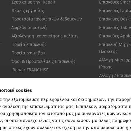
Σχετικά με την iRepair
Επισκευές Sma
Θέσεις εργασίας
Επισκευές Lapt
Προστασία προσωπικών δεδομένων
Επισκευές Desk
Δωρεάν αποστολή
Επισκευές Tabl
Αξιολόγηση ικανοποίησης πελάτη
Επισκεύες Appl
Πορεία επισκευής
Επισκευή Μητρι
Πλακέτας
Πορεία ραντεβού
Αλλαγή Μπαταρ
Όροι & Προϋποθέσεις Επισκευής
iPhone
iRepair FRANCHISE
Αλλαγή / Επισκ
Οθόνης iPhone
μοποιεί cookies
α την εξατομίκευση περιεχομένου και διαφημίσεων, την παροχ
ν ανάλυση της επισκεψιμότητάς μας. Επιπλέον, μοιραζόμαστε 
ου χρησιμοποιείτε τον ιστότοπό μας με συνεργάτες κοινωνικώ
Εξυπηρέτηση πελατών
, οι οποίοι ενδεχομένως να τις συνδυάσουν με άλλες πληροφο
Μίλησε με το πιο κοντινό σου κατάστημα
 τις οποίες έχουν συλλέξει σε σχέση με την από μέρους σας χ