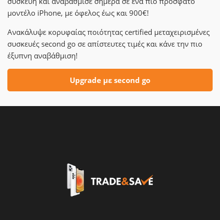
συσκευή και αναβάθμισε σήμερα σε ένα πιο πρόσφατο
μοντέλο iPhone, με όφελος έως και 900€!
Ανακάλυψε κορυφαίας ποιότητας certified μεταχειρισμένες
συσκευές second go σε απίστευτες τιμές και κάνε την πιο
έξυπνη αναβάθμιση!
Upgrade με second go