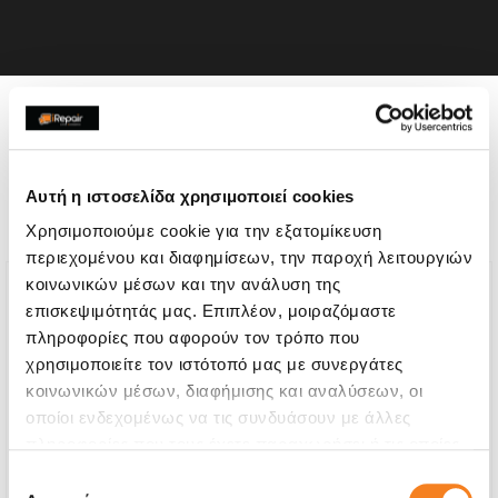
Η συσκευή σου μπορεί να
χρειάζεται και κάποια από
Αυτή η ιστοσελίδα χρησιμοποιεί cookies
τις παρακάτω επισκευές:
Χρησιμοποιούμε cookie για την εξατομίκευση
περιεχομένου και διαφημίσεων, την παροχή λειτουργιών
κοινωνικών μέσων και την ανάλυση της
επισκεψιμότητάς μας. Επιπλέον, μοιραζόμαστε
πληροφορίες που αφορούν τον τρόπο που
χρησιμοποιείτε τον ιστότοπό μας με συνεργάτες
κοινωνικών μέσων, διαφήμισης και αναλύσεων, οι
οποίοι ενδεχομένως να τις συνδυάσουν με άλλες
πληροφορίες που τους έχετε παραχωρήσει ή τις οποίες
έχουν συλλέξει σε σχέση με την από μέρους σας χρήση
Επιλογή
των υπηρεσιών τους.