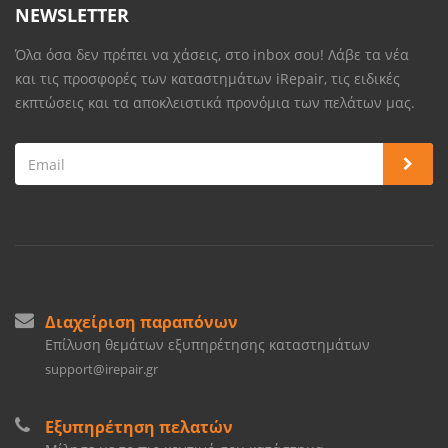
NEWSLETTER
Όλα όσα δεν πρέπει να χάσεις, στο inbox σου! Λάβε τα νέα
και τις προσφορές των καταστημάτων iRepair, τις ειδικές
εκπτώσεις και τα αποκλειστικά προνόμια των πελάτων μας.
Διαχείριση παραπόνων
Επίλυση θεμάτων εξυπηρέτησης καταστημάτων
support@irepair.gr
Εξυπηρέτηση πελατών