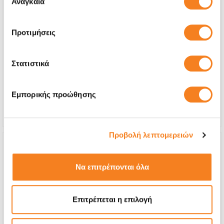
Αναγκαία
συγκατάθεσης
Προτιμήσεις
Αυθεντική Οθόνη
€237,89
Στατιστικά
Με 24% ΦΠΑ
€295,00
Χρόνος
2-3 ημέρες
Εμπορικής προώθησης
Εγγύηση
12 μήνες
Προβολή λεπτομερειών
Να επιτρέπονται όλα
Επιτρέπεται η επιλογή