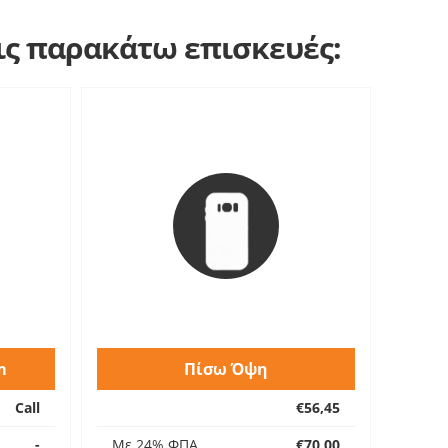
τις παρακάτω επισκευές:
m
Πίσω Όψη
Call
€56,45
-
Με 24% ΦΠΑ
€70,00