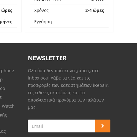
4 ώρες
Χρόνος
2-4 ώρες
 μήνες
Εγγύηση
-
NEWSLETTER
rtphone
Όλα όσα δεν πρέπει να χάσεις, στο
inbox σου! Λάβε τα νέα και τις
op
προσφορές των καταστημάτων iRepair,
top
τις ειδικές εκπτώσεις και τα
et
αποκλειστικά προνόμια των πελάτων
e Watch
μας.
κής
ίας