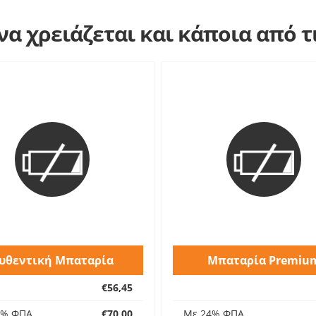
α χρειάζεται και κάποια από 
υθεντική Μπαταρία
Μπαταρία Premiu
€56,45
4% ΦΠΑ
€70,00
Με 24% ΦΠΑ