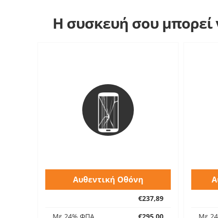
Η συσκευή σου μπορεί ν
Αυθεντική Οθόνη
Α
€237,89
Με 24% ΦΠΑ
€295,00
Με 2