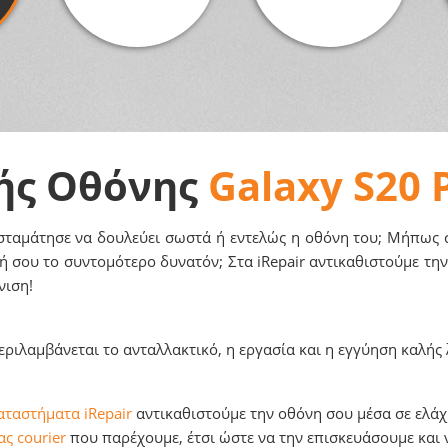
ής Οθόνης
Galaxy S20 
σταμάτησε να δουλεύει σωστά ή εντελώς η οθόνη του; Μήπως σ
ή σου το συντομότερο δυνατόν; Στα iRepair αντικαθιστούμε την
νιση!
ριλαμβάνεται το ανταλλακτικό, η εργασία και η εγγύηση καλής 
αταστήματα iRepair
αντικαθιστούμε την οθόνη σου μέσα σε ελάχι
ς courier
που παρέχουμε, έτσι ώστε να την επισκευάσουμε και ν