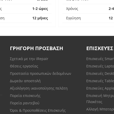
ς
1-2 ώρες
Χρόνος
2-
ηση
12 μήνες
Εγγύηση
12
ΓΡΗΓΟΡΗ ΠΡΟΣΒΑΣΗ
ΕΠΙΣΚΕΥΈΣ
Σχετικά με την iRepair
Επισκευές Sma
Θέσεις εργασίας
Επισκευές Lapt
Προστασία προσωπικών δεδομένων
Επισκευές Desk
Δωρεάν αποστολή
Επισκευές Tabl
Αξιολόγηση ικανοποίησης πελάτη
Επισκεύες Appl
Πορεία επισκευής
Επισκευή Μητρι
Πλακέτας
Πορεία ραντεβού
Αλλαγή Μπαταρ
Όροι & Προϋποθέσεις Επισκευής