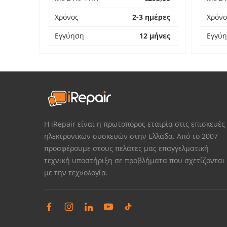
Χρόνος
2-3 ημέρες
Χρόνο
Εγγύηση
12 μήνες
Εγγύ
Η iRepair είναι η πρωτοπόρος εταιρία στις επισκευές
ηλεκτρονικών συσκευών στην Ελλάδα. Από το 2007
προσφέρουμε στους πελάτες μας επαγγελματική
τεχνική υποστήριξη σε προβλήματα που σχετίζονται
με την τεχνολογία.