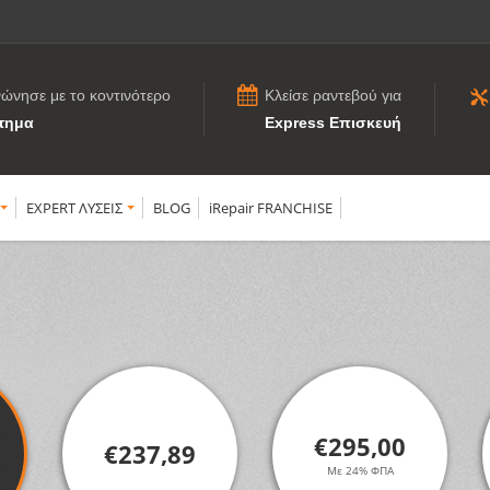
νώνησε με το κοντινότερο
Κλείσε ραντεβού για
τημα
Express Επισκευή
EXPERT ΛΥΣΕΙΣ
BLOG
iRepair FRANCHISE
€295,00
€237,89
Με 24% ΦΠΑ