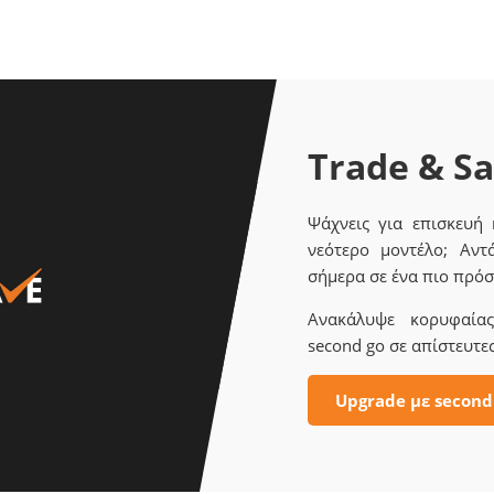
Trade & S
Ψάχνεις για επισκευή
νεότερο μοντέλο; Αντ
σήμερα σε ένα πιο πρόσ
Ανακάλυψε κορυφαίας 
second go σε απίστευτες
Upgrade με second