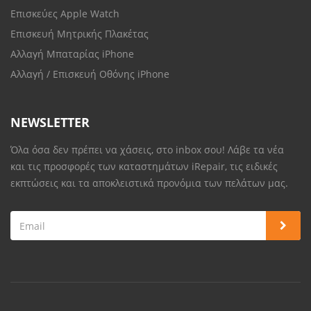
Επισκεύες Apple Watch
Επισκευή Μητρικής Πλακέτας
Αλλαγή Μπαταρίας iPhone
Αλλαγή / Επισκευή Οθόνης iPhone
NEWSLETTER
Όλα όσα δεν πρέπει να χάσεις, στο inbox σου! Λάβε τα νέα
και τις προσφορές των καταστημάτων iRepair, τις ειδικές
εκπτώσεις και τα αποκλειστικά προνόμια των πελάτων μας.