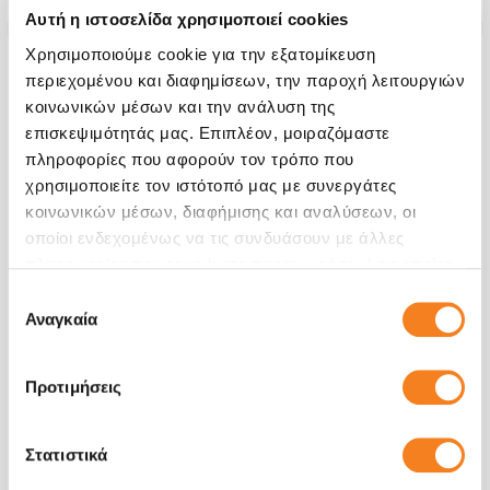
Αυτή η ιστοσελίδα χρησιμοποιεί cookies
Χρησιμοποιούμε cookie για την εξατομίκευση
περιεχομένου και διαφημίσεων, την παροχή λειτουργιών
κοινωνικών μέσων και την ανάλυση της
επισκεψιμότητάς μας. Επιπλέον, μοιραζόμαστε
πληροφορίες που αφορούν τον τρόπο που
χρησιμοποιείτε τον ιστότοπό μας με συνεργάτες
κοινωνικών μέσων, διαφήμισης και αναλύσεων, οι
οποίοι ενδεχομένως να τις συνδυάσουν με άλλες
πληροφορίες που τους έχετε παραχωρήσει ή τις οποίες
έχουν συλλέξει σε σχέση με την από μέρους σας χρήση
Επιλογή
των υπηρεσιών τους.
Αναγκαία
συγκατάθεσης
Έλεγχος
€8,06
Προτιμήσεις
Με 24% ΦΠΑ
€10,00
Στατιστικά
Χρόνος
20 λεπτά