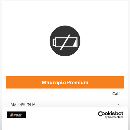
Μπαταρία Premium
Call
Με 24% ΦΠΑ
-
Χρόνος
2-4 ώρες
Εγγύηση
12 μήνες