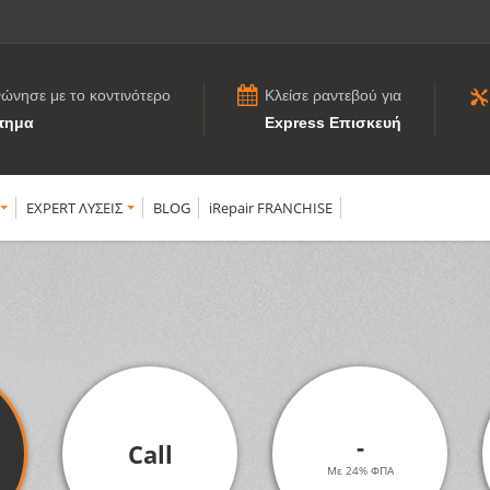
νώνησε με το κοντινότερο
Κλείσε ραντεβού για
τημα
Express Επισκευή
EXPERT ΛΥΣΕΙΣ
BLOG
iRepair FRANCHISE
-
Call
Με 24% ΦΠΑ