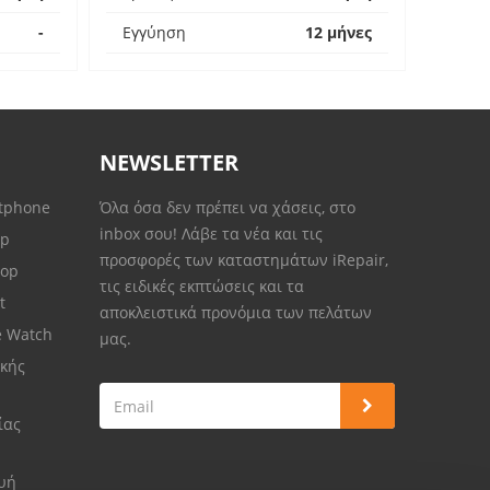
-
Εγγύηση
12 μήνες
NEWSLETTER
rtphone
Όλα όσα δεν πρέπει να χάσεις, στο
inbox σου! Λάβε τα νέα και τις
op
προσφορές των καταστημάτων iRepair,
top
τις ειδικές εκπτώσεις και τα
et
αποκλειστικά προνόμια των πελάτων
e Watch
μας.
κής
ίας
ευή