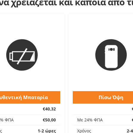
α χρειάζεται και κάποια από 
υθεντική Μπαταρία
Πίσω Όψη
€40,32
4% ΦΠΑ
€50,00
Με 24% ΦΠΑ
ς
1-2 ώρες
Χρόνος
2-