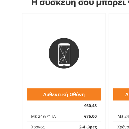
Η συσκευή σου μπορεί ν
Αυθεντική Οθόνη
Α
€60,48
Με 24% ΦΠΑ
€75,00
Με 2
Χρόνος
2-4 ώρες
Χρόνο