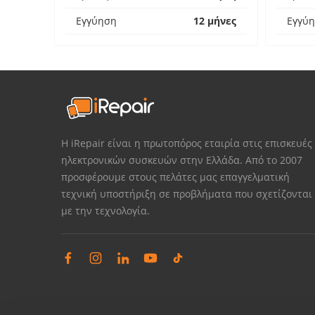
Εγγύηση
12 μήνες
Εγγύ
Η iRepair είναι η πρωτοπόρος εταιρία στις επισκευές
ηλεκτρονικών συσκευών στην Ελλάδα. Από το 2007
προσφέρουμε στους πελάτες μας επαγγελματική
τεχνική υποστήριξη σε προβλήματα που σχετίζονται
με την τεχνολογία.