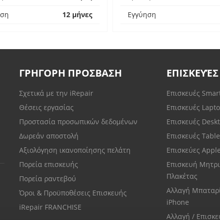
ηση
12 μήνες
Εγγύηση
ΓΡΗΓΟΡΗ ΠΡΟΣΒΑΣΗ
ΕΠΙΣΚΕΥΈΣ
Σχετικά με την iRepair
Επισκευές Sma
Θέσεις εργασίας
Επισκευές Lapt
Προστασία προσωπικών δεδομένων
Επισκευές Desk
Δωρεάν αποστολή
Επισκευές Tabl
Αξιολόγηση ικανοποίησης πελάτη
Επισκεύες Appl
Πορεία επισκευής
Επισκευή Μητρι
Πλακέτας
Πορεία ραντεβού
Αλλαγή Μπαταρ
Όροι & Προϋποθέσεις Επισκευής
iPhone
iRepair FRANCHISE
Αλλαγή / Επισκ