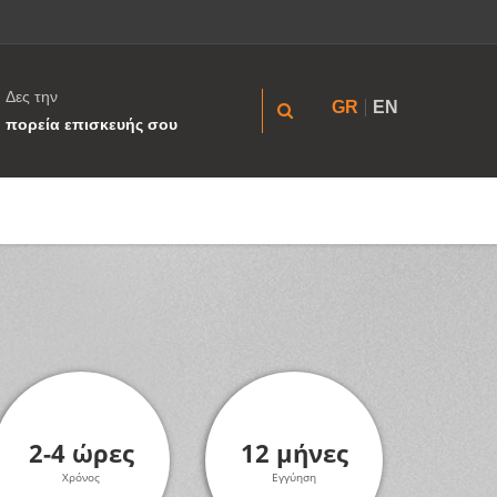
Δες την
GR
EN
πορεία επισκευής σου
2-4 ώρες
12 μήνες
Χρόνος
Εγγύηση