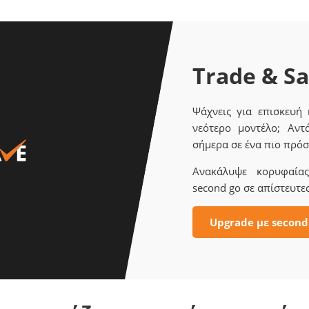
Trade & S
Ψάχνεις για επισκευή
νεότερο μοντέλο; Αντ
σήμερα σε ένα πιο πρόσ
Ανακάλυψε κορυφαίας 
second go σε απίστευτες
Upgrade με second