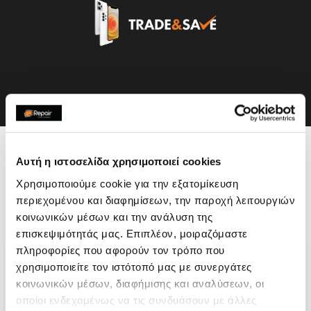
Η συσκευή σου μπορεί να
Αυτή η ιστοσελίδα χρησιμοποιεί cookies
χρειάζεται και κάποια από
Χρησιμοποιούμε cookie για την εξατομίκευση
περιεχομένου και διαφημίσεων, την παροχή λειτουργιών
τις παρακάτω επισκευές:
κοινωνικών μέσων και την ανάλυση της
επισκεψιμότητάς μας. Επιπλέον, μοιραζόμαστε
πληροφορίες που αφορούν τον τρόπο που
χρησιμοποιείτε τον ιστότοπό μας με συνεργάτες
κοινωνικών μέσων, διαφήμισης και αναλύσεων, οι
οποίοι ενδεχομένως να τις συνδυάσουν με άλλες