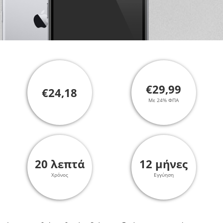
€29,99
€24,18
Με 24% ΦΠΑ
20 λεπτά
12 μήνες
Χρόνος
Εγγύηση