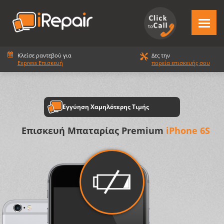
Κλείσε ραντεβού για
Δες την
Express Επισκευή
πορεία επισκευής σου
Εγγύηση Χαμηλότερης Τιμής
Επισκευή Μπαταρίας Premium
iPhone 6S