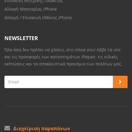
Επισκευή Μητρικής Πλακέτας
Αλλαγή Μπαταρίας iPhone
Αλλαγή / Επισκευή Οθόνης iPhone
NEWSLETTER
Όλα όσα δεν πρέπει να χάσεις, στο inbox σου! Λάβε τα νέα
και τις προσφορές των καταστημάτων iRepair, τις ειδικές
εκπτώσεις και τα αποκλειστικά προνόμια των πελάτων μας.
Διαχείριση παραπόνων