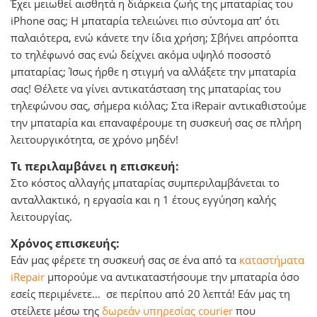
Έχει μειωθεί αισθητά η διάρκεια ζωής της μπαταρίας του
iPhone σας; H μπαταρία τελειώνει πιο σύντομα απ’ ότι
παλαιότερα, ενώ κάνετε την ίδια χρήση; Σβήνει απρόοπτα
το τηλέφωνό σας ενώ δείχνει ακόμα υψηλό ποσοστό
μπαταρίας; Ίσως ήρθε η στιγμή να αλλάξετε την μπαταρία
σας! Θέλετε να γίνει αντικατάσταση της μπαταρίας του
τηλεφώνου σας, σήμερα κιόλας; Στα iRepair αντικαθιστούμε
την μπαταρία και επαναφέρουμε τη συσκευή σας σε πλήρη
λειτουργικότητα, σε χρόνο μηδέν!
Τι περιλαμβάνει η επισκευή:
Στο κόστος αλλαγής μπαταρίας συμπεριλαμβάνεται το
ανταλλακτικό, η εργασία και η 1 έτους εγγύηση καλής
λειτουργίας.
Χρόνος επισκευής:
Εάν μας φέρετε τη συσκευή σας σε ένα από τα
καταστήματα
iRepair
μπορούμε να αντικαταστήσουμε την μπαταρία όσο
εσείς περιμένετε… σε περίπου από 20 λεπτά! Εάν μας τη
στείλετε μέσω της
δωρεάν υπηρεσίας courier
που