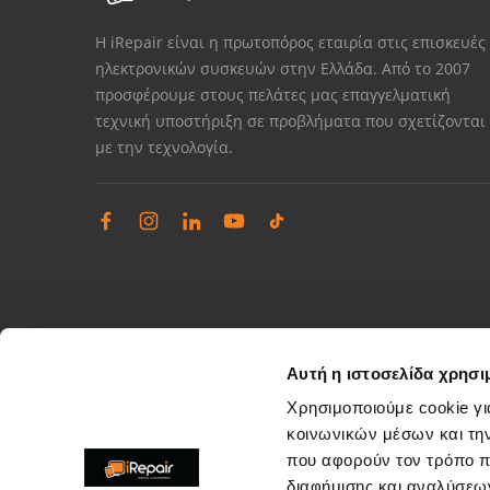
Η iRepair είναι η πρωτοπόρος εταιρία στις επισκευές
ηλεκτρονικών συσκευών στην Ελλάδα. Από το 2007
προσφέρουμε στους πελάτες μας επαγγελματική
τεχνική υποστήριξη σε προβλήματα που σχετίζονται
με την τεχνολογία.
Αυτή η ιστοσελίδα χρησι
Χρησιμοποιούμε cookie γι
κοινωνικών μέσων και τη
που αφορούν τον τρόπο π
Διαχείριση παραπόνων
διαφήμισης και αναλύσεων