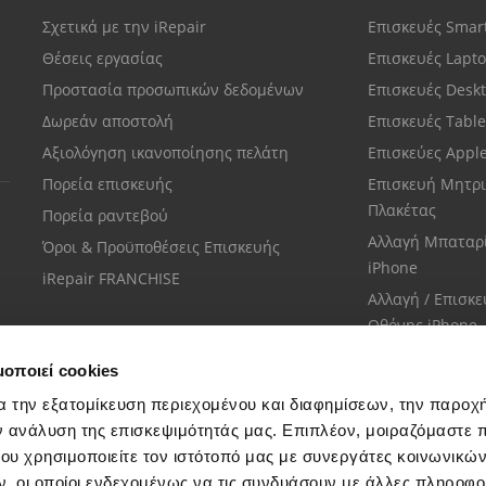
Σχετικά με την iRepair
Επισκευές Sma
Θέσεις εργασίας
Επισκευές Lapt
Προστασία προσωπικών δεδομένων
Επισκευές Desk
Δωρεάν αποστολή
Επισκευές Tabl
Αξιολόγηση ικανοποίησης πελάτη
Επισκεύες Appl
Πορεία επισκευής
Επισκευή Μητρι
Πλακέτας
Πορεία ραντεβού
Αλλαγή Μπαταρ
Όροι & Προϋποθέσεις Επισκευής
iPhone
iRepair FRANCHISE
Αλλαγή / Επισκ
Οθόνης iPhone
μοποιεί cookies
α την εξατομίκευση περιεχομένου και διαφημίσεων, την παροχ
ν ανάλυση της επισκεψιμότητάς μας. Επιπλέον, μοιραζόμαστε 
ου χρησιμοποιείτε τον ιστότοπό μας με συνεργάτες κοινωνικώ
Εξυπηρέτηση πελατών
, οι οποίοι ενδεχομένως να τις συνδυάσουν με άλλες πληροφο