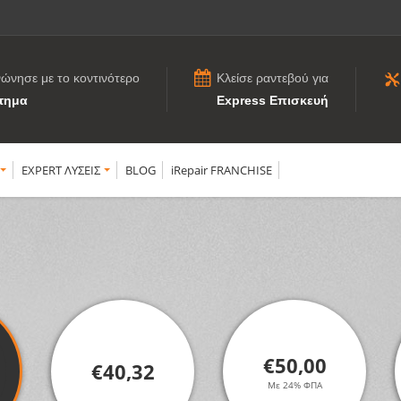
νώνησε με το κοντινότερο
Κλείσε ραντεβού για
τημα
Express Επισκευή
EXPERT ΛΥΣΕΙΣ
BLOG
iRepair FRANCHISE
€50,00
€40,32
Με 24% ΦΠΑ