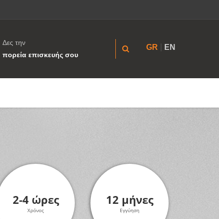
Δες την
GR
EN
πορεία επισκευής σου
2-4 ώρες
12 μήνες
Χρόνος
Εγγύηση