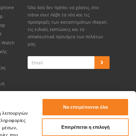
rtphone
Όλα όσα δεν πρέπει να χάσεις, στο
inbox σου! Λάβε τα νέα και τις
op
προσφορές των καταστημάτων iRepair,
top
τις ειδικές εκπτώσεις και τα
et
αποκλειστικά προνόμια των πελάτων
e Watch
μας.
κής
ίας
ευή
Να επιτρέπονται όλα
ή λειτουργιών
πληροφορίες
Επιτρέπεται η επιλογή
ν μέσων,
ρίες που