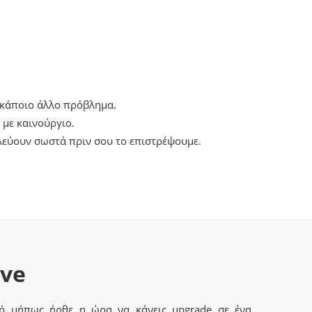
 κάποιο άλλο πρόβλημα.
με καινούργιο.
λεύουν σωστά πριν σου το επιστρέψουμε.
ave
 ή μήπως ήρθε η ώρα να κάνεις upgrade σε ένα