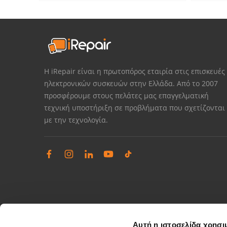
Η iRepair είναι η πρωτοπόρος εταιρία στις επισκευές
ηλεκτρονικών συσκευών στην Ελλάδα. Από το 2007
προσφέρουμε στους πελάτες μας επαγγελματική
τεχνική υποστήριξη σε προβλήματα που σχετίζονται
με την τεχνολογία.
Αυτή η ιστοσελίδα χρησι