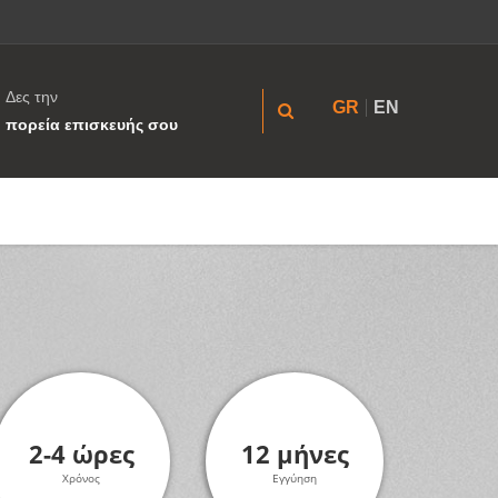
Δες την
GR
EN
πορεία επισκευής σου
2-4 ώρες
12 μήνες
Χρόνος
Εγγύηση