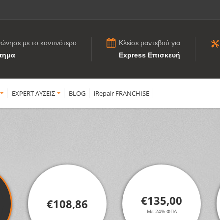
νώνησε με το κοντινότερο
Κλείσε ραντεβού για
τημα
Express Επισκευή
EXPERT ΛΥΣΕΙΣ
BLOG
iRepair FRANCHISE
€135,00
€108,86
Με 24% ΦΠΑ