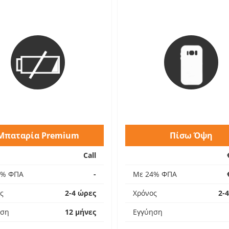
Μπαταρία Premium
Πίσω Όψη
Call
4% ΦΠΑ
-
Με 24% ΦΠΑ
ς
2-4 ώρες
Χρόνος
2-
ηση
12 μήνες
Εγγύηση