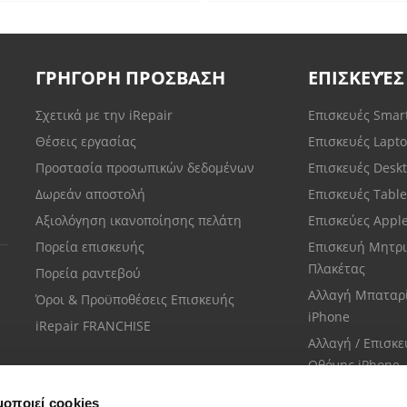
ΓΡΗΓΟΡΗ ΠΡΟΣΒΑΣΗ
ΕΠΙΣΚΕΥΈΣ
Σχετικά με την iRepair
Επισκευές Sma
Θέσεις εργασίας
Επισκευές Lapt
Προστασία προσωπικών δεδομένων
Επισκευές Desk
Δωρεάν αποστολή
Επισκευές Tabl
Αξιολόγηση ικανοποίησης πελάτη
Επισκεύες Appl
Πορεία επισκευής
Επισκευή Μητρι
Πλακέτας
Πορεία ραντεβού
Αλλαγή Μπαταρ
Όροι & Προϋποθέσεις Επισκευής
iPhone
iRepair FRANCHISE
Αλλαγή / Επισκ
Οθόνης iPhone
μοποιεί cookies