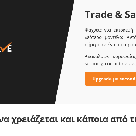
Trade & S
Ψάχνεις για επισκευή
νεότερο μοντέλο; Αντ
σήμερα σε ένα πιο πρόσ
Ανακάλυψε κορυφαίας 
second go σε απίστευτες
Upgrade με second
α χρειάζεται και κάποια από 