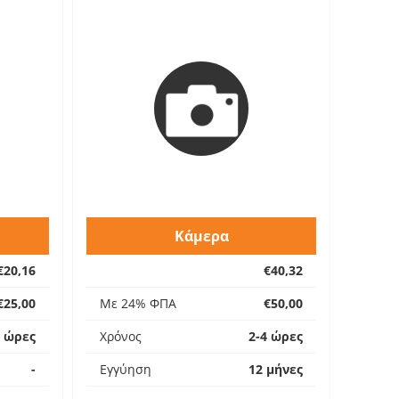
Κάμερα
€20,16
€40,32
€25,00
Με 24% ΦΠΑ
€50,00
4 ώρες
Χρόνος
2-4 ώρες
-
Εγγύηση
12 μήνες