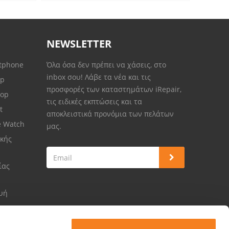
NEWSLETTER
rtphone
Όλα όσα δεν πρέπει να χάσεις, στο
inbox σου! Λάβε τα νέα και τις
op
προσφορές των καταστημάτων iRepair,
top
τις ειδικές εκπτώσεις και τα
et
αποκλειστικά προνόμια των πελάτων
e Watch
μας.
κής
ίας
ευή