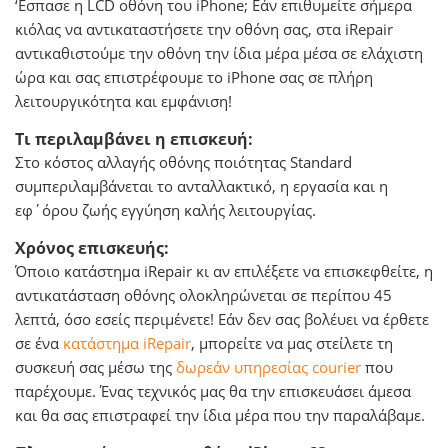
‘Εσπασε η LCD οθόνη του iPhone; Εάν επιθυμείτε σήμερα
κιόλας να αντικαταστήσετε την οθόνη σας, στα iRepair
αντικαθιστούμε την οθόνη την ίδια μέρα μέσα σε ελάχιστη
ώρα και σας επιστρέφουμε το iPhone σας σε πλήρη
λειτουργικότητα και εμφάνιση!
Τι περιλαμβάνει η επισκευή:
Στο κόστος αλλαγής οθόνης ποιότητας Standard
συμπεριλαμβάνεται το ανταλλακτικό, η εργασία και η
εφ΄όρου ζωής εγγύηση καλής λειτουργίας.
Χρόνος επισκευής:
Όποιο κατάστημα iRepair κι αν επιλέξετε να επισκεφθείτε, η
αντικατάσταση οθόνης ολοκληρώνεται σε περίπου 45
λεπτά, όσο εσείς περιμένετε! Εάν δεν σας βολέυει να έρθετε
σε ένα
κατάστημα iRepair
, μπορείτε να μας στείλετε τη
συσκευή σας μέσω της
δωρεάν υπηρεσίας courier
που
παρέχουμε. Ένας τεχνικός μας θα την επισκευάσει άμεσα
και θα σας επιστραφεί την ίδια μέρα που την παραλάβαμε.