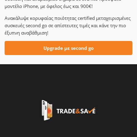
μοντέλο iPhone, με όφελος έως και 900€!
Ανακάλυψε κορυφαίας ποιότητας certified μεταχειρισμένες
συσκευές second go σε απίστευτες τιμές και κάνε την πιο
έξυπνη αναβάθμιση!
Upgrade με second go