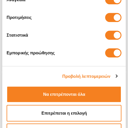
συγκατάθεσης
Οθόνη Premium
Προτιμήσεις
€32,26
Στατιστικά
Με 24% ΦΠΑ
€40,00
Χρόνος
20 λεπτά
Εμπορικής προώθησης
Εγγύηση
Εφ' όρου ζωής
Προβολή λεπτομερειών
Να επιτρέπονται όλα
Επιτρέπεται η επιλογή