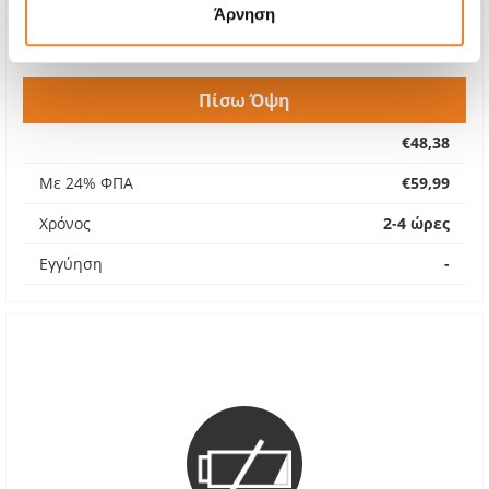
Άρνηση
Πίσω Όψη
€48,38
Με 24% ΦΠΑ
€59,99
Χρόνος
2-4 ώρες
Εγγύηση
-