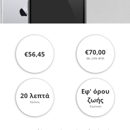
€70,00
€56,45
Με 24% ΦΠΑ
Εφ' όρου
20 λεπτά
ζωής
Χρόνος
Εγγύηση