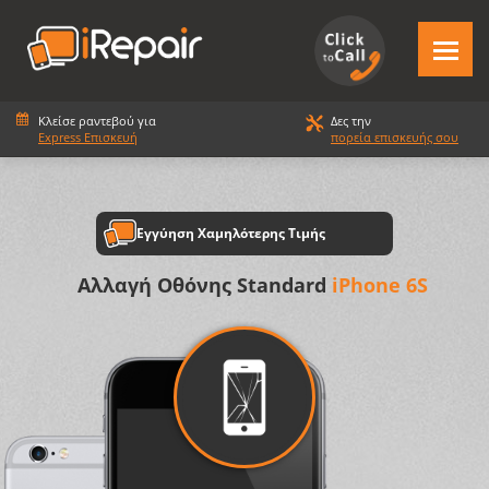
Κλείσε ραντεβού για
Δες την
Express Επισκευή
πορεία επισκευής σου
Εγγύηση Χαμηλότερης Τιμής
Αλλαγή Οθόνης Standard
iPhone 6S