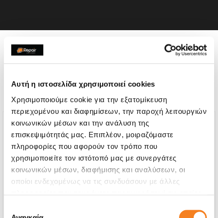
Η συσκευή σου μπορεί να
χρειάζεται και κάποια από
Αυτή η ιστοσελίδα χρησιμοποιεί cookies
τις παρακάτω επισκευές:
Χρησιμοποιούμε cookie για την εξατομίκευση
περιεχομένου και διαφημίσεων, την παροχή λειτουργιών
κοινωνικών μέσων και την ανάλυση της
επισκεψιμότητάς μας. Επιπλέον, μοιραζόμαστε
πληροφορίες που αφορούν τον τρόπο που
χρησιμοποιείτε τον ιστότοπό μας με συνεργάτες
κοινωνικών μέσων, διαφήμισης και αναλύσεων, οι
οποίοι ενδεχομένως να τις συνδυάσουν με άλλες
πληροφορίες που τους έχετε παραχωρήσει ή τις οποίες
έχουν συλλέξει σε σχέση με την από μέρους σας χρήση
Επιλογή
των υπηρεσιών τους.
Αναγκαία