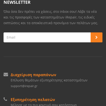
NEWSLETTER
Όλα όσα δεν πρέπει να χάσεις, στο inbox σου! Λάβε τα νέα
και τις προσφορές των καταστημάτων iRepair, τις ειδικές
εκπτώσεις και τα αποκλειστικά προνόμια των πελάτων μας.
Διαχείριση παραπόνων
Επίλυση θεμάτων εξυπηρέτησης καταστημάτων
support@irepair.gr
Εξυπηρέτηση πελατών
Μίλησε με το πιο κοντινό σου κατάστημα