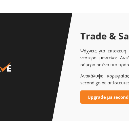
Trade & S
Ψάχνεις για επισκευή
νεότερο μοντέλο; Αντ
σήμερα σε ένα πιο πρόσ
Ανακάλυψε κορυφαίας 
second go σε απίστευτες
Upgrade με second