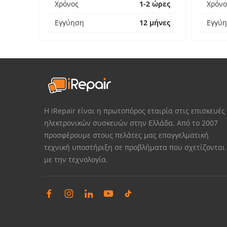
Χρόνος
1-2 ώρες
Χρόνο
Εγγύηση
12 μήνες
Εγγύ
Η iRepair είναι η πρωτοπόρος εταιρία στις επισκευές
ηλεκτρονικών συσκευών στην Ελλάδα. Από το 2007
προσφέρουμε στους πελάτες μας επαγγελματική
τεχνική υποστήριξη σε προβλήματα που σχετίζονται
με την τεχνολογία.