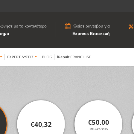
νώνησε με το κοντινότερο
Κλείσε ραντεβού για
τημα
Express Επισκευή
EXPERT ΛΥΣΕΙΣ
BLOG
iRepair FRANCHISE
€50,00
€40,32
Με 24% ΦΠΑ