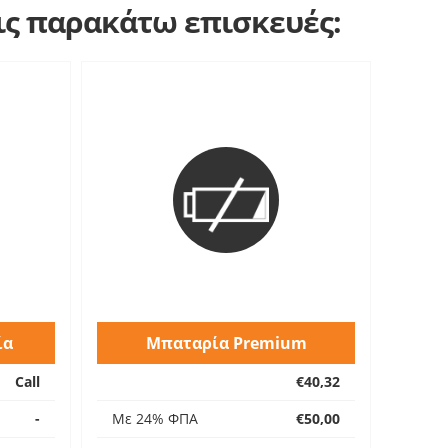
τις παρακάτω επισκευές:
ία
Μπαταρία Premium
Call
€40,32
-
Με 24% ΦΠΑ
€50,00