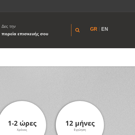
Δες την
GR
EN
πορεία επισκευής σου
1-2 ώρες
12 μήνες
Χρόνος
Εγγύηση