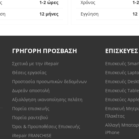
ς
1-2 ώρες
Χρόνος
1-
ηση
12 μήνες
Εγγύηση
12
ΓΡΗΓΟΡΗ ΠΡΟΣΒΑΣΗ
ΕΠΙΣΚΕΥΈΣ
Σχετικά με την iRepair
Επισκευές Sma
Θέσεις εργασίας
Επισκευές Lapt
Προστασία προσωπικών δεδομένων
Επισκευές Desk
Δωρεάν αποστολή
Επισκευές Tabl
Αξιολόγηση ικανοποίησης πελάτη
Επισκεύες Appl
Πορεία επισκευής
Επισκευή Μητρι
Πλακέτας
Πορεία ραντεβού
Αλλαγή Μπαταρ
Όροι & Προϋποθέσεις Επισκευής
iPhone
iRepair FRANCHISE