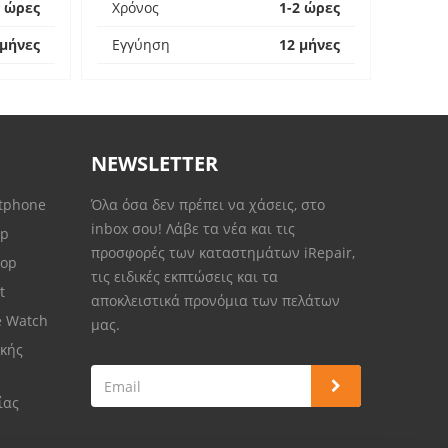
2 ώρες
Χρόνος
1-2 ώρες
 μήνες
Εγγύηση
12 μήνες
NEWSLETTER
rtphone
Όλα όσα δεν πρέπει να χάσεις, στο
inbox σου! Λάβε τα νέα και τις
op
προσφορές των καταστημάτων iRepair,
top
τις ειδικές εκπτώσεις και τα
et
αποκλειστικά προνόμια των πελάτων
e Watch
μας.
κής
ίας