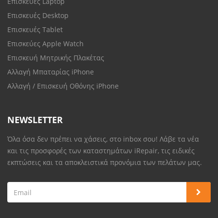
Επισκευές Laptop
Επισκευές Desktop
Επισκευές Tablet
Επισκεύες Apple Watch
Επισκευή Μητρικής Πλακέτας
Αλλαγή Μπαταρίας iPhone
Αλλαγή / Επισκευή Οθόνης iPhone
NEWSLETTER
Όλα όσα δεν πρέπει να χάσεις, στο inbox σου! Λάβε τα νέα
και τις προσφορές των καταστημάτων iRepair, τις ειδικές
εκπτώσεις και τα αποκλειστικά προνόμια των πελάτων μας.