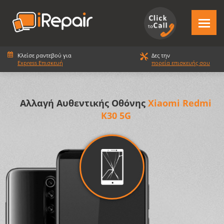
Κλείσε ραντεβού για
Δες την
Express Επισκευή
πορεία επισκευής σου
Αλλαγή Αυθεντικής Οθόνης
Xiaomi Redmi
K30 5G