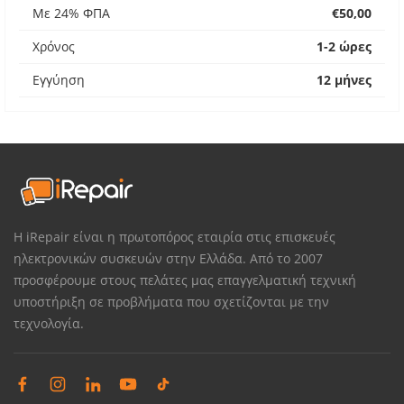
Με 24% ΦΠΑ
€50,00
Χρόνος
1-2 ώρες
Εγγύηση
12 μήνες
Η iRepair είναι η πρωτοπόρος εταιρία στις επισκευές
ηλεκτρονικών συσκευών στην Ελλάδα. Από το 2007
προσφέρουμε στους πελάτες μας επαγγελματική τεχνική
υποστήριξη σε προβλήματα που σχετίζονται με την
τεχνολογία.