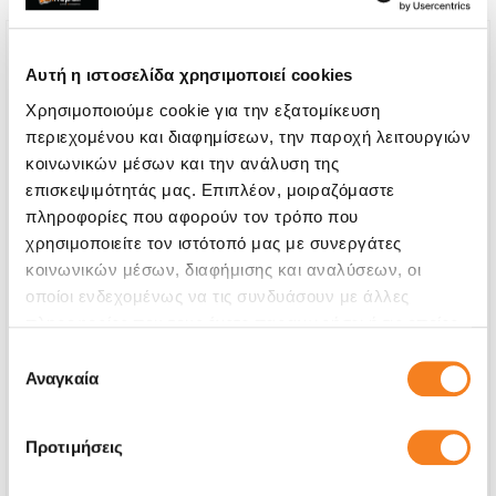
Αυτή η ιστοσελίδα χρησιμοποιεί cookies
Χρησιμοποιούμε cookie για την εξατομίκευση
περιεχομένου και διαφημίσεων, την παροχή λειτουργιών
κοινωνικών μέσων και την ανάλυση της
επισκεψιμότητάς μας. Επιπλέον, μοιραζόμαστε
πληροφορίες που αφορούν τον τρόπο που
χρησιμοποιείτε τον ιστότοπό μας με συνεργάτες
κοινωνικών μέσων, διαφήμισης και αναλύσεων, οι
οποίοι ενδεχομένως να τις συνδυάσουν με άλλες
πληροφορίες που τους έχετε παραχωρήσει ή τις οποίες
Αυθεντική Οθόνη
έχουν συλλέξει σε σχέση με την από μέρους σας χρήση
Επιλογή
Call
των υπηρεσιών τους.
Αναγκαία
συγκατάθεσης
Με 24% ΦΠΑ
-
Προτιμήσεις
Χρόνος
1-2 ώρες