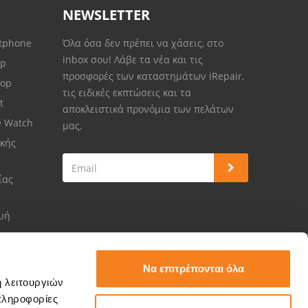
NEWSLETTER
rtphone
Όλα όσα δεν πρέπει να χάσεις, στο
inbox σου! Λάβε τα νέα και τις
op
προσφορές των καταστημάτων iRepair,
top
τις ειδικές εκπτώσεις και τα
et
αποκλειστικά προνόμια των πελάτων
e Watch
μας.
κής
ίας
ευή
Να επιτρέπονται όλα
ή λειτουργιών
πληροφορίες