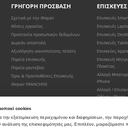
ΓΡΗΓΟΡΗ ΠΡΟΣΒΑΣΗ
ΕΠΙΣΚΕΥΈΣ
Σχετικά με την iRepair
Επισκευές Sma
Θέσεις εργασίας
Επισκευές Lapt
Προστασία προσωπικών δεδομένων
Επισκευές Desk
Δωρεάν αποστολή
Επισκευές Tabl
Αξιολόγηση ικανοποίησης πελάτη
Επισκεύες Appl
Πορεία επισκευής
Επισκευή Μητρι
Πλακέτας
Πορεία ραντεβού
Αλλαγή Μπαταρ
Όροι & Προϋποθέσεις Επισκευής
iPhone
iRepair FRANCHISE
Αλλαγή / Επισκ
Οθόνης iPhone
μοποιεί cookies
α την εξατομίκευση περιεχομένου και διαφημίσεων, την παροχ
ν ανάλυση της επισκεψιμότητάς μας. Επιπλέον, μοιραζόμαστε 