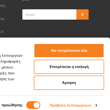
κής
ίας
ευή
Να επιτρέπονται όλα
ή λειτουργιών
πληροφορίες
Επιτρέπεται η επιλογή
ν μέσων,
ρίες που
ρήση των
Άρνηση
ς προώθησης
Προβολή λεπτομερειών