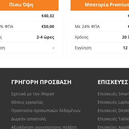
Πίσω Όψη
Μπαταρία Premiu
€40,32
4% ΦΠΑ
€50,00
Με 24% ΦΠΑ
ς
2-4 ώρες
Χρόνος
20 
ηση
-
Εγγύηση
12
ΓΡΗΓΟΡΗ ΠΡΟΣΒΑΣΗ
ΕΠΙΣΚΕΥΈΣ
Σχετικά με την iRepair
Επισκευές Sma
Θέσεις εργασίας
Επισκευές Lapt
Προστασία προσωπικών δεδομένων
Επισκευές Desk
Δωρεάν αποστολή
Επισκευές Tabl
Αξιολόγηση ικανοποίησης πελάτη
Επισκεύες Appl