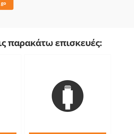
 go
τις παρακάτω επισκευές: