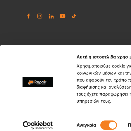
Αυτή η ιστοσελίδα χρησι
Χρησιμοποιούμε cookie γι
κοινωνικών μέσων και τη
που αφορούν τον τρόπο π
Διαχείριση παραπόνων
διαφήμισης και αναλύσεων
Επίλυση θεμάτων εξυπηρέτησης καταστημάτων
τους έχετε παραχωρήσει ή
support@irepair.gr
υπηρεσιών τους.
Επιλογή
Αναγκαία
Π
Copyright © 2026. All rights reserved by irepair.gr
συγκατάθεσης