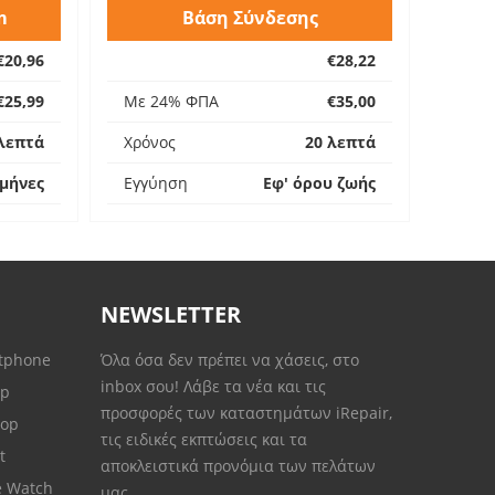
m
Βάση Σύνδεσης
€20,96
€28,22
€25,99
Με 24% ΦΠΑ
€35,00
λεπτά
Χρόνος
20 λεπτά
 μήνες
Εγγύηση
Εφ' όρου ζωής
NEWSLETTER
rtphone
Όλα όσα δεν πρέπει να χάσεις, στο
inbox σου! Λάβε τα νέα και τις
op
προσφορές των καταστημάτων iRepair,
top
τις ειδικές εκπτώσεις και τα
et
αποκλειστικά προνόμια των πελάτων
e Watch
μας.