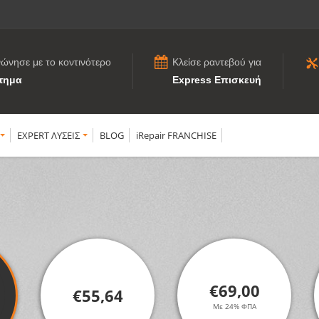
νώνησε με το κοντινότερο
Κλείσε ραντεβού για
τημα
Express Επισκευή
EXPERT ΛΥΣΕΙΣ
BLOG
iRepair FRANCHISE
€69,00
€55,64
Με 24% ΦΠΑ