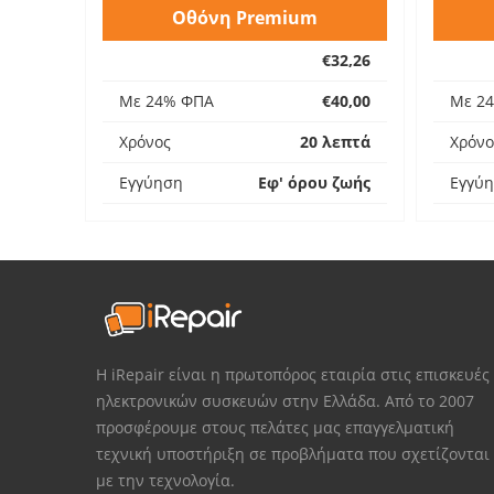
Οθόνη Premium
€32,26
Με 24% ΦΠΑ
€40,00
Με 2
Χρόνος
20 λεπτά
Χρόνο
Εγγύηση
Εφ' όρου ζωής
Εγγύ
Η iRepair είναι η πρωτοπόρος εταιρία στις επισκευές
ηλεκτρονικών συσκευών στην Ελλάδα. Από το 2007
προσφέρουμε στους πελάτες μας επαγγελματική
τεχνική υποστήριξη σε προβλήματα που σχετίζονται
με την τεχνολογία.