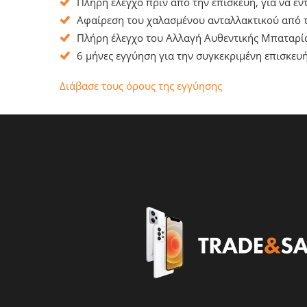
Πλήρη έλεγχο πριν από την επισκευή, για να ε
Αφαίρεση του χαλασμένου ανταλλακτικού από τ
Πλήρη έλεγχο του Αλλαγή Αυθεντικής Μπαταρία
6 μήνες εγγύηση για την συγκεκριμένη επισκευή
Διάβασε τους όρους της εγγύησης