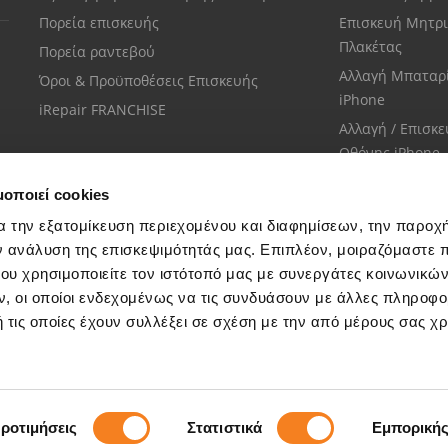
Πορεία επισκευής
Επισκευή Μητρι
Πλακέτας
Πορεία ραντεβού
Αλλαγή Μπαταρ
Όροι & Προϋποθέσεις Επισκευής
iPhone
iRepair FRANCHISE
Αλλαγή / Επισκ
Οθόνης iPhone
μοποιεί cookies
α την εξατομίκευση περιεχομένου και διαφημίσεων, την παροχ
ν ανάλυση της επισκεψιμότητάς μας. Επιπλέον, μοιραζόμαστε 
ου χρησιμοποιείτε τον ιστότοπό μας με συνεργάτες κοινωνικώ
Εξυπηρέτηση πελατών
, οι οποίοι ενδεχομένως να τις συνδυάσουν με άλλες πληροφο
Μίλησε με το πιο κοντινό σου κατάστημα
 τις οποίες έχουν συλλέξει σε σχέση με την από μέρους σας χ
ροτιμήσεις
Στατιστικά
Εμπορική