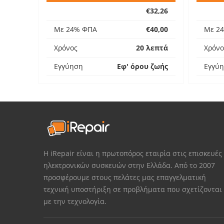
€32,26
Με 24% ΦΠΑ
€40,00
Με 2
Χρόνος
20 λεπτά
Χρόνο
Εγγύηση
Εφ' όρου ζωής
Εγγύ
Η iRepair είναι η πρωτοπόρος εταιρία στις επισκευές
ηλεκτρονικών συσκευών στην Ελλάδα. Από το 2007
προσφέρουμε στους πελάτες μας επαγγελματική
τεχνική υποστήριξη σε προβλήματα που σχετίζονται
με την τεχνολογία.