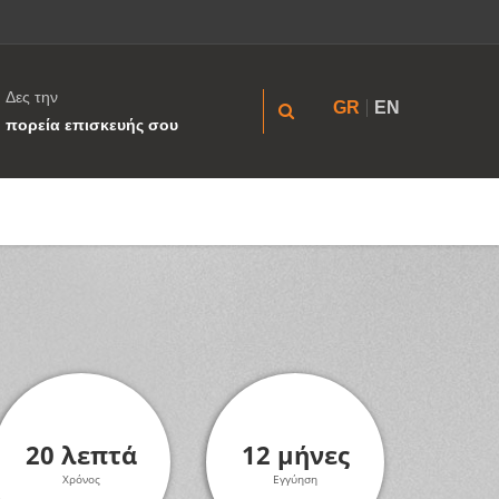
Δες την
GR
EN
πορεία επισκευής σου
20 λεπτά
12 μήνες
Χρόνος
Εγγύηση