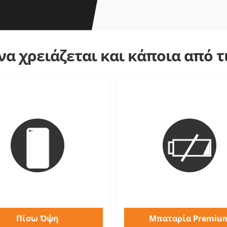
α χρειάζεται και κάποια από 
Πίσω Όψη
Μπαταρία Premiu