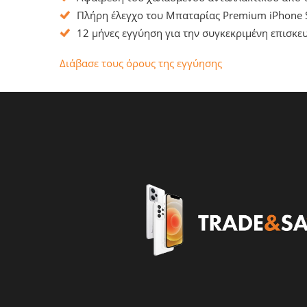
Πλήρη έλεγχο του Μπαταρίας Premium iPhone S
12 μήνες εγγύηση για την συγκεκριμένη επισκευ
Διάβασε τους όρους της εγγύησης