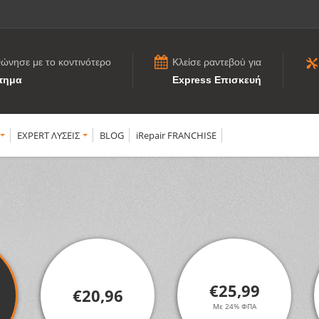
νώνησε με το κοντινότερο
Κλείσε ραντεβού για
τημα
Express Επισκευή
EXPERT ΛΥΣΕΙΣ
BLOG
iRepair FRANCHISE
€25,99
€20,96
Με 24% ΦΠΑ