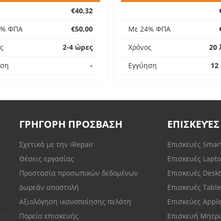
€40,32
4% ΦΠΑ
€50,00
Με 24% ΦΠΑ
ς
2-4 ώρες
Χρόνος
20 
ηση
-
Εγγύηση
12
ΓΡΗΓΟΡΗ ΠΡΟΣΒΑΣΗ
ΕΠΙΣΚΕΥΈΣ
Σχετικά με την iRepair
Επισκευές Sma
Θέσεις εργασίας
Επισκευές Lapt
Προστασία προσωπικών δεδομένων
Επισκευές Desk
Δωρεάν αποστολή
Επισκευές Tabl
Αξιολόγηση ικανοποίησης πελάτη
Επισκεύες Appl
Πορεία επισκευής
Επισκευή Μητρι