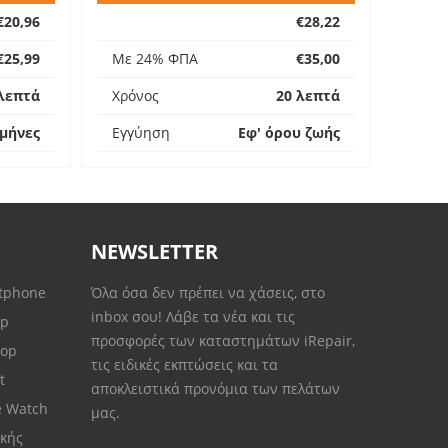
€20,96
€28,22
€25,99
Με 24% ΦΠΑ
€35,00
λεπτά
Χρόνος
20 λεπτά
 μήνες
Εγγύηση
Εφ' όρου ζωής
NEWSLETTER
rtphone
Όλα όσα δεν πρέπει να χάσεις, στο
inbox σου! Λάβε τα νέα και τις
op
προσφορές των καταστημάτων iRepair,
top
τις ειδικές εκπτώσεις και τα
et
αποκλειστικά προνόμια των πελάτων
e Watch
μας.
κής