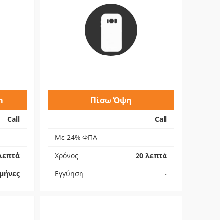
m
Πίσω Όψη
Call
Call
-
Με 24% ΦΠΑ
-
λεπτά
Χρόνος
20 λεπτά
 μήνες
Εγγύηση
-