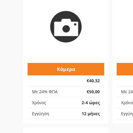
Κάμερα
€40,32
Με 24% ΦΠΑ
€50,00
Με 2
Χρόνος
2-4 ώρες
Χρόνο
Εγγύηση
12 μήνες
Εγγύ