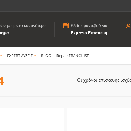
νώνησε με το κοντινότερο
Κλείσε ραντεβού για
τημα
Express Επισκευή
EXPERT ΛΥΣΕΙΣ
BLOG
iRepair FRANCHISE
4
Οι χρόνοι επισκευής ισχ