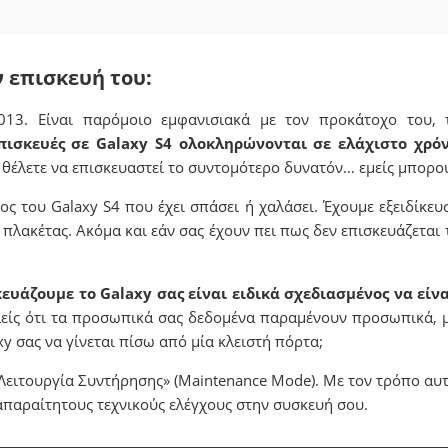
 επισκευή του:​
13. Είναι παρόμοιο εμφανισιακά με τον προκάτοχο του, τ
επισκευές σε Galaxy S4 ολοκληρώνονται σε ελάχιστο χρόν
 θέλετε να επισκευαστεί το συντομότερο δυνατόν… εμείς μπορο
 του Galaxy S4 που έχει σπάσει ή χαλάσει. Έχουμε εξειδίκευσ
λακέτας. Ακόμα και εάν σας έχουν πει πως δεν επισκευάζεται τ
ευάζουμε το Galaxy σας είναι ειδικά σχεδιασμένος να είνα
αλείς ότι τα προσωπικά σας δεδομένα παραμένουν προσωπικά, 
xy σας να γίνεται πίσω από μία κλειστή πόρτα;
Λειτουργία Συντήρησης» (Maintenance Mode). Με τον τρόπο αυ
απαραίτητους τεχνικούς ελέγχους στην συσκευή σου.