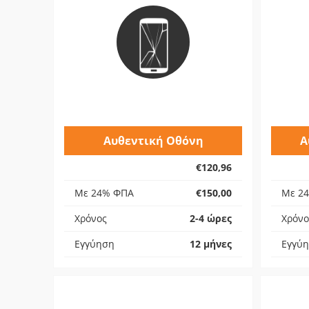
Αυθεντική Οθόνη
Α
€120,96
Με 24% ΦΠΑ
€150,00
Με 2
Χρόνος
2-4 ώρες
Χρόνο
Εγγύηση
12 μήνες
Εγγύ