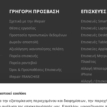
ΓΡΗΓΟΡΗ ΠΡΟΣΒΑΣΗ
ΕΠΙΣΚΕΥΈΣ
Σχετικά με την iRepair
Επισκευές Sma
Θέσεις εργασίας
Επισκευές Lapt
Προστασία προσωπικών δεδομένων
Επισκευές Desk
Δωρεάν αποστολή
Επισκευές Tabl
Αξιολόγηση ικανοποίησης πελάτη
Επισκεύες Appl
Πορεία επισκευής
Επισκευή Μητρι
Πλακέτας
Πορεία ραντεβού
Αλλαγή Μπαταρ
Όροι & Προϋποθέσεις Επισκευής
iPhone
iRepair FRANCHISE
Αλλαγή / Επισκ
Οθόνης iPhone
μοποιεί cookies
α την εξατομίκευση περιεχομένου και διαφημίσεων, την παροχ
ν ανάλυση της επισκεψιμότητάς μας. Επιπλέον, μοιραζόμαστε 