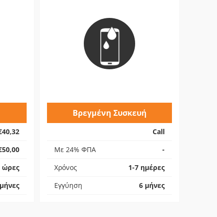
Βρεγμένη Συσκευή
€40,32
Call
€50,00
Με 24% ΦΠΑ
-
4 ώρες
Χρόνος
1-7 ημέρες
 μήνες
Εγγύηση
6 μήνες