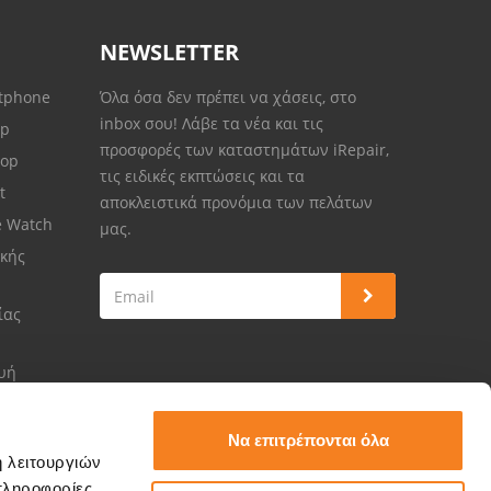
NEWSLETTER
rtphone
Όλα όσα δεν πρέπει να χάσεις, στο
inbox σου! Λάβε τα νέα και τις
op
προσφορές των καταστημάτων iRepair,
top
τις ειδικές εκπτώσεις και τα
et
αποκλειστικά προνόμια των πελάτων
e Watch
μας.
κής
ίας
ευή
Να επιτρέπονται όλα
ή λειτουργιών
πληροφορίες