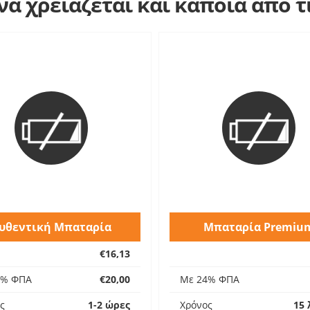
α χρειάζεται και κάποια από 
υθεντική Μπαταρία
Μπαταρία Premiu
€16,13
4% ΦΠΑ
€20,00
Με 24% ΦΠΑ
ς
1-2 ώρες
Χρόνος
15 