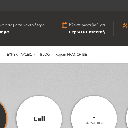
νώνησε με το κοντινότερο
Κλείσε ραντεβού για
τημα
Express Επισκευή
EXPERT ΛΥΣΕΙΣ
BLOG
iRepair FRANCHISE
-
Call
Με 24% ΦΠΑ