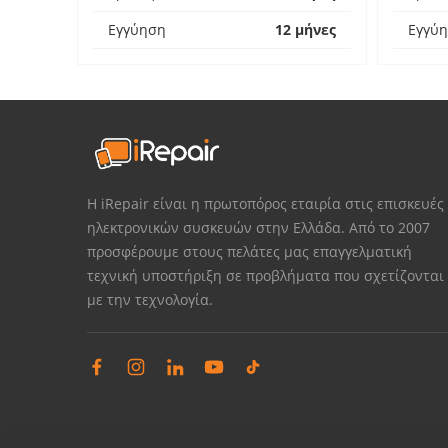
Εγγύηση
12 μήνες
Εγγύ
Η iRepair είναι η πρωτοπόρος εταιρία στις επισκευές
ηλεκτρονικών συσκευών στην Ελλάδα. Από το 2007
προσφέρουμε στους πελάτες μας επαγγελματική
τεχνική υποστήριξη σε προβλήματα που σχετίζονται
με την τεχνολογία.