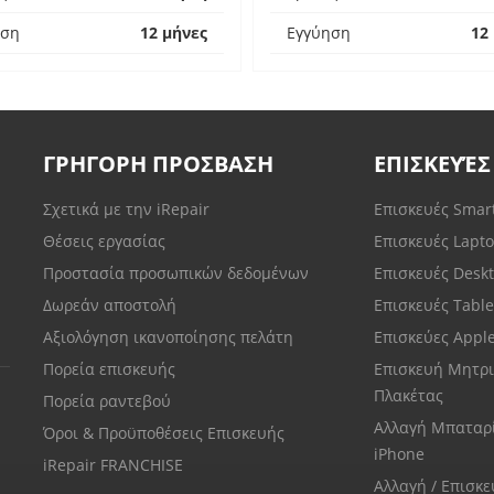
ηση
12 μήνες
Εγγύηση
12
ΓΡΗΓΟΡΗ ΠΡΟΣΒΑΣΗ
ΕΠΙΣΚΕΥΈΣ
Σχετικά με την iRepair
Επισκευές Sma
Θέσεις εργασίας
Επισκευές Lapt
Προστασία προσωπικών δεδομένων
Επισκευές Desk
Δωρεάν αποστολή
Επισκευές Tabl
Αξιολόγηση ικανοποίησης πελάτη
Επισκεύες Appl
Πορεία επισκευής
Επισκευή Μητρι
Πλακέτας
Πορεία ραντεβού
Αλλαγή Μπαταρ
Όροι & Προϋποθέσεις Επισκευής
iPhone
iRepair FRANCHISE
Αλλαγή / Επισκ