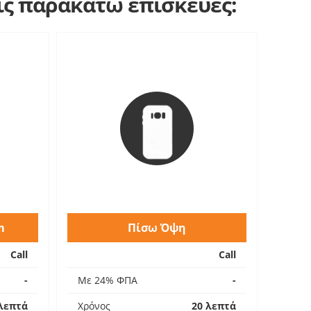
τις παρακάτω επισκευές:
m
Πίσω Όψη
Call
Call
-
Με 24% ΦΠΑ
-
λεπτά
Χρόνος
20 λεπτά