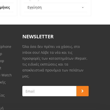
 μήνες
Εγγύηση
-
NEWSLETTER
rtphone
Όλα όσα δεν πρέπει να χάσεις, στο
inbox σου! Λάβε τα νέα και τις
op
προσφορές των καταστημάτων iRepair,
top
τις ειδικές εκπτώσεις και τα
et
αποκλειστικά προνόμια των πελάτων
e Watch
μας.
κής
ίας
ευή