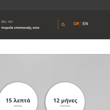
Δες την
GR
EN
πορεία επισκευής σου
15 λεπτά
12 μήνες
Χρόνος
Εγγύηση