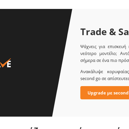
Trade & S
Ψάχνεις για επισκευή
νεότερο μοντέλο; Αντ
σήμερα σε ένα πιο πρόσ
Ανακάλυψε κορυφαίας 
second go σε απίστευτες
Upgrade με second