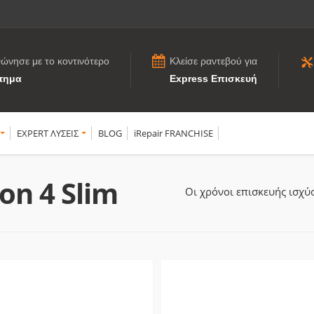
νώνησε με το κοντινότερο
Κλείσε ραντεβού για
τημα
Express Επισκευή
EXPERT ΛΥΣΕΙΣ
BLOG
iRepair FRANCHISE
on 4 Slim
Οι χρόνοι επισκευής ισχ