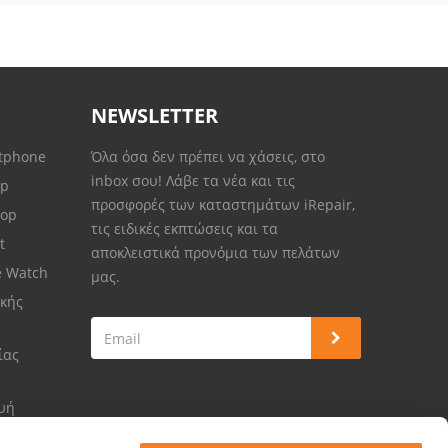
NEWSLETTER
rtphone
Όλα όσα δεν πρέπει να χάσεις, στο
inbox σου! Λάβε τα νέα και τις
op
προσφορές των καταστημάτων iRepair,
top
τις ειδικές εκπτώσεις και τα
et
αποκλειστικά προνόμια των πελάτων
e Watch
μας.
κής
ίας
ευή