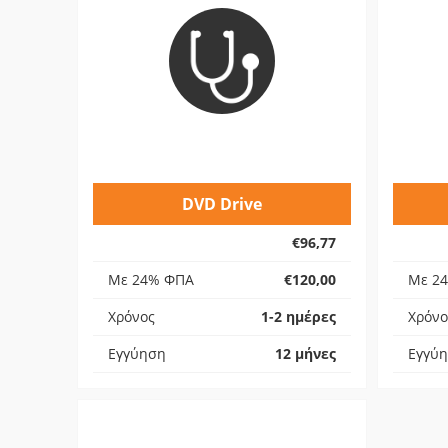
DVD Drive
€96,77
Με 24% ΦΠΑ
€120,00
Με 2
Χρόνος
1-2 ημέρες
Χρόνο
Εγγύηση
12 μήνες
Εγγύ