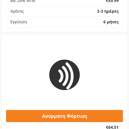
Με 24% ΦΠΑ
€59,99
Χρόνος
2-3 ημέρες
Εγγύηση
6 μήνες
Ασύρματη Φόρτιση
€64,51