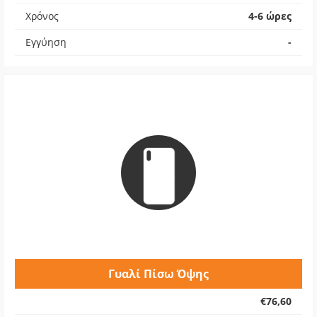
Χρόνος
4-6 ώρες
Εγγύηση
-
Γυαλί Πίσω Όψης
€76,60