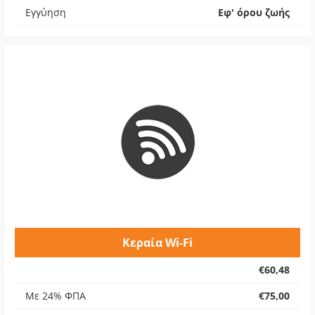
Εγγύηση
Εφ' όρου ζωής
Κεραία Wi-Fi
€60,48
Με 24% ΦΠΑ
€75,00