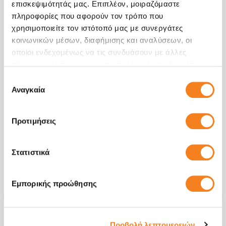
επισκεψιμότητάς μας. Επιπλέον, μοιραζόμαστε
πληροφορίες που αφορούν τον τρόπο που
χρησιμοποιείτε τον ιστότοπό μας με συνεργάτες
κοινωνικών μέσων, διαφήμισης και αναλύσεων, οι
οποίοι ενδεχομένως να τις συνδυάσουν με άλλες
πληροφορίες που τους έχετε παραχωρήσει ή τις οποίες
έχουν συλλέξει σε σχέση με την από μέρους σας χρήση
Επιλογή
των υπηρεσιών τους.
Αναγκαία
συγκατάθεσης
Μηχανισμός Δόνησης
€60,48
Προτιμήσεις
Με 24% ΦΠΑ
€75,00
Στατιστικά
Χρόνος
20 λεπτά
Εγγύηση
Εφ' όρου ζωής
Εμπορικής προώθησης
Προβολή λεπτομερειών