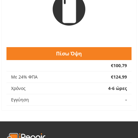
Πίσω Όψη
€100,79
Με 24% ΦΠΑ
€124,99
Χρόνος
4-6 ώρες
Εγγύηση
-