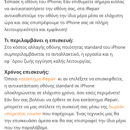
Έσπασε η οθόνη του iPhone; Εάν επιθυμείτε σήμερα κιόλας
να αντικαταστήσετε την οθόνη σας, στα iRepair
αντικαθιστούμε την οθόνη την ίδια μέρα μέσα σε ελάχιστη
ώρα και σας επιστρέφουμε το iPhone σας σε πλήρη
λειτουργικότητα και εμφάνιση!
Τι περιλαμβάνει η επισκευή:
Στο κόστος αλλαγής οθόνης ποιότητας standard του iPhone
συμπεριλαμβάνεται το ανταλλακτικό, η εργασία και η
εφ΄όρου ζωής εγγύηση καλής λειτουργίας.
Χρόνος επισκευής:
Όποιο
κατάστημα iRepair
κι αν επιλέξετε να επισκεφθείτε,
η αντικατάσταση οθόνης standard σε iPhone
ολοκληρώνεται σε ελάχιστο χρόνο, όσο εσείς περιμένετε!
Εάν δεν σας βολέυει να έρθετε σε ένα κατάστημα iRepair,
μπορείτε να μας στείλετε τη συσκευή σας μέσω της
δωρεάν
υπηρεσίας courier
που παρέχουμε. Ένας τεχνικός μας θα
την επισκευάσει άμεσα και θα σας επιστραφεί την ίδια μέρα
που την παραλάβαμε.