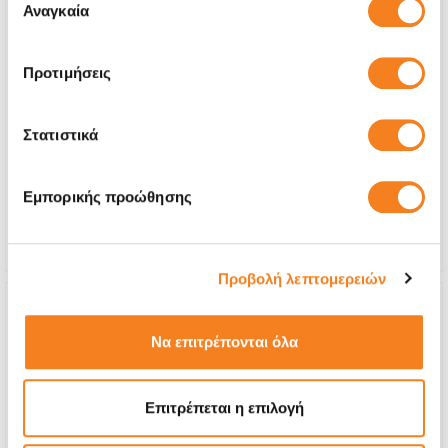
των υπηρεσιών τους.
Αναγκαία
συγκατάθεσης
Προτιμήσεις
Αυθεντική Οθόνη Apple
€297,56
Στατιστικά
Με 24% ΦΠΑ
€369,00
Εμπορικής προώθησης
Χρόνος
1-2 ημέρες
Εγγύηση
6 μήνες
Προβολή λεπτομερειών
Να επιτρέπονται όλα
Επιτρέπεται η επιλογή