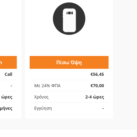
m
Πίσω Όψη
Call
€56,45
-
Με 24% ΦΠΑ
€70,00
4 ώρες
Χρόνος
2-4 ώρες
 μήνες
Εγγύηση
-