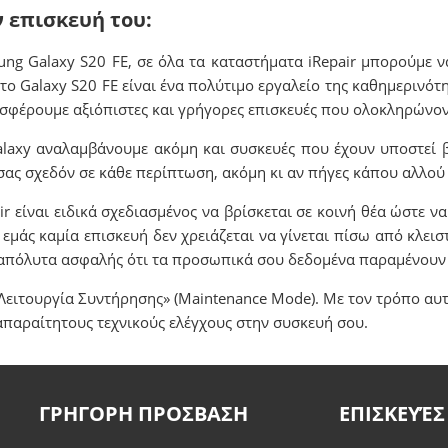
ν επισκευή του:
ung Galaxy S20 FE, σε όλα τα καταστήματα iRepair μπορούμε 
ο Galaxy S20 FE είναι ένα πολύτιμο εργαλείο της καθημερινότ
ροσφέρουμε αξιόπιστες και γρήγορες επισκευές που ολοκληρώνον
Galaxy αναλαμβάνουμε ακόμη και συσκευές που έχουν υποστεί 
σας σχεδόν σε κάθε περίπτωση, ακόμη κι αν πήγες κάπου αλλού 
 είναι ειδικά σχεδιασμένος να βρίσκεται σε κοινή θέα ώστε να
α εμάς καμία επισκευή δεν χρειάζεται να γίνεται πίσω από κλειστ
ις απόλυτα ασφαλής ότι τα προσωπικά σου δεδομένα παραμένου
Λειτουργία Συντήρησης» (Maintenance Mode). Με τον τρόπο αυ
απαραίτητους τεχνικούς ελέγχους στην συσκευή σου.
ΓΡΗΓΟΡΗ ΠΡΟΣΒΑΣΗ
ΕΠΙΣΚΕΥΈΣ