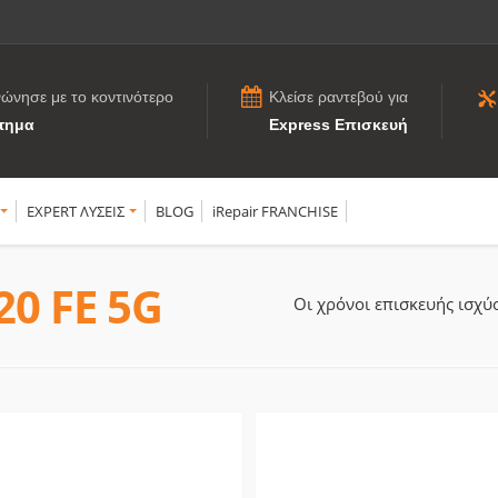
νώνησε με το κοντινότερο
Κλείσε ραντεβού για
τημα
Express Επισκευή
EXPERT ΛΥΣΕΙΣ
BLOG
iRepair FRANCHISE
20 FE 5G
Οι χρόνοι επισκευής ισχ