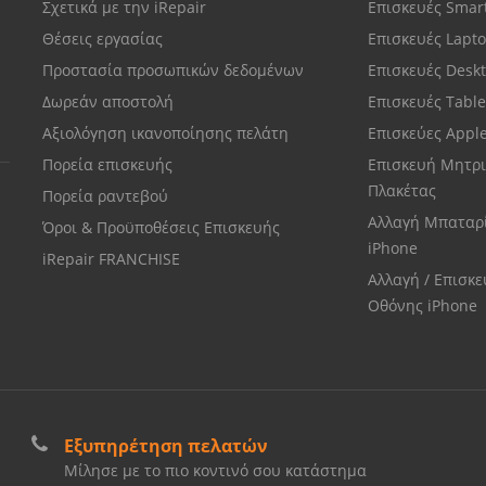
Σχετικά με την iRepair
Επισκευές Sma
Θέσεις εργασίας
Επισκευές Lapt
Προστασία προσωπικών δεδομένων
Επισκευές Desk
Δωρεάν αποστολή
Επισκευές Tabl
Αξιολόγηση ικανοποίησης πελάτη
Επισκεύες Appl
Πορεία επισκευής
Επισκευή Μητρι
Πλακέτας
Πορεία ραντεβού
Αλλαγή Μπαταρ
Όροι & Προϋποθέσεις Επισκευής
iPhone
iRepair FRANCHISE
Αλλαγή / Επισκ
Οθόνης iPhone
Εξυπηρέτηση πελατών
Μίλησε με το πιο κοντινό σου κατάστημα