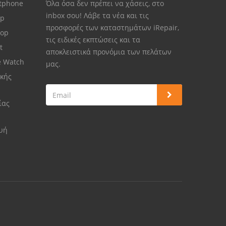
rtphone
Όλα όσα δεν πρέπει να χάσεις, στο
inbox σου! Λάβε τα νέα και τις
op
προσφορές των καταστημάτων iRepair,
top
τις ειδικές εκπτώσεις και τα
et
αποκλειστικά προνόμια των πελάτων
e Watch
μας.
κής
ίας
ευή