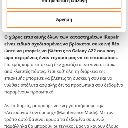
Επιτρέπεται η επιλογή
βλάβη από νερό ή έχουν εμφανίσει πρόβλημα στην μητρική
πλακέτα. Επισκευάζουμε το Galaxy Α22 σας σχεδόν σε κάθε
περίπτωση, ακόμη κι αν πήγες κάπου αλλού και σου είπαν
Άρνηση
το αντίθετο.
Ο χώρος επισκευής όλων των καταστημάτων iRepair
είναι ειδικά σχεδιασμένος να βρίσκεται σε κοινή θέα
ώστε να μπορείς να βλέπεις το Galaxy Α22 σου όση
ώρα περιμένεις έναν τεχνικό μας να το επισκευάσει.
Για εμάς καμία επισκευή δεν χρειάζεται να γίνεται πίσω
από κλειστές πόρτες, έτσι καθ’ ολη τη διάρκεια της
επισκευής μπορείτε να βλέπεις τη συσκευή σου και να
νιώθεις απόλυτα ασφαλής ότι τα προσωπικά σου δεδομένα
παραμένουν προσωπικά.
Αν επιθυμείς, μπορούμε να ενεργοποιήσουμε την
«Λειτουργία Συντήρησης» (Maintenance Mode). Με τον
τρόπο αυτό θα είναι κρυφά τα δεδομένα σου, ενώ
παράλληλα θα μπορούν οι τεχνικοί μας να κάνουν όλους