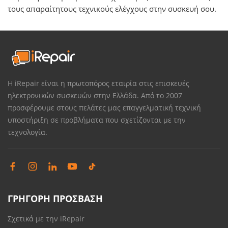
τους απαραίτητους τεχνικούς ελέγχους στην συσκευή σου.
Η iRepair είναι η πρωτοπόρος εταιρία στις επισκευές
ηλεκτρονικών συσκευών στην Ελλάδα. Από το 2007
προσφέρουμε στους πελάτες μας επαγγελματική τεχνική
υποστήριξη σε προβλήματα που σχετίζονται με την
τεχνολογία.
ΓΡΗΓΟΡΗ ΠΡΟΣΒΑΣΗ
Σχετικά με την iRepair