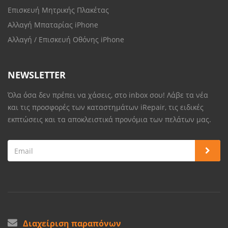
Επισκευή Μητρικής Πλακέτας
Αλλαγή Μπαταρίας iPhone
Αλλαγή / Επισκευή Οθόνης iPhone
NEWSLETTER
Όλα όσα δεν πρέπει να χάσεις, στο inbox σου! Λάβε τα νέα
και τις προσφορές των καταστημάτων iRepair, τις ειδικές
εκπτώσεις και τα αποκλειστικά προνόμια των πελάτων μας.
Διαχείριση παραπόνων