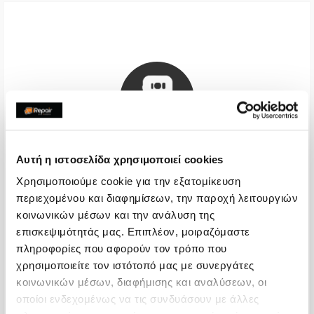
Αυτή η ιστοσελίδα χρησιμοποιεί cookies
Χρησιμοποιούμε cookie για την εξατομίκευση
Πίσω Όψη
περιεχομένου και διαφημίσεων, την παροχή λειτουργιών
κοινωνικών μέσων και την ανάλυση της
€44,35
επισκεψιμότητάς μας. Επιπλέον, μοιραζόμαστε
πληροφορίες που αφορούν τον τρόπο που
Με 24% ΦΠΑ
€55,00
χρησιμοποιείτε τον ιστότοπό μας με συνεργάτες
Χρόνος
2-4 ώρες
κοινωνικών μέσων, διαφήμισης και αναλύσεων, οι
οποίοι ενδεχομένως να τις συνδυάσουν με άλλες
Εγγύηση
-