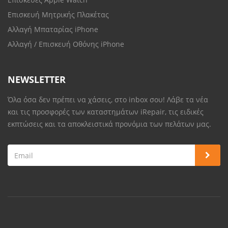
Επισκευή Μητρικής Πλακέτας
Αλλαγή Μπαταρίας iPhone
Αλλαγή / Επισκευή Οθόνης iPhone
NEWSLETTER
Όλα όσα δεν πρέπει να χάσεις, στο inbox σου! Λάβε τα νέα
και τις προσφορές των καταστημάτων iRepair, τις ειδικές
εκπτώσεις και τα αποκλειστικά προνόμια των πελάτων μας.