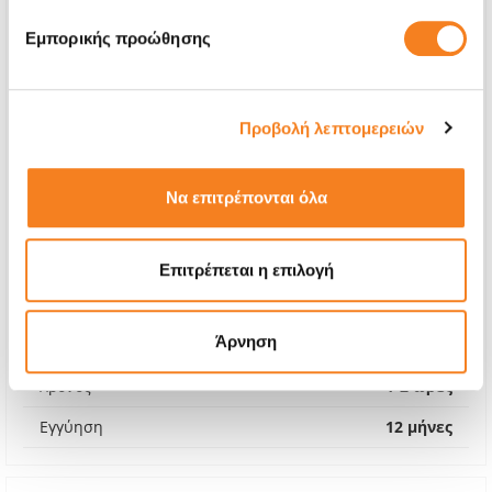
Εμπορικής προώθησης
Προβολή λεπτομερειών
Να επιτρέπονται όλα
Αυθεντική Μπαταρία
Επιτρέπεται η επιλογή
€48,38
Άρνηση
Με 24% ΦΠΑ
€60,00
Χρόνος
1-2 ώρες
Εγγύηση
12 μήνες