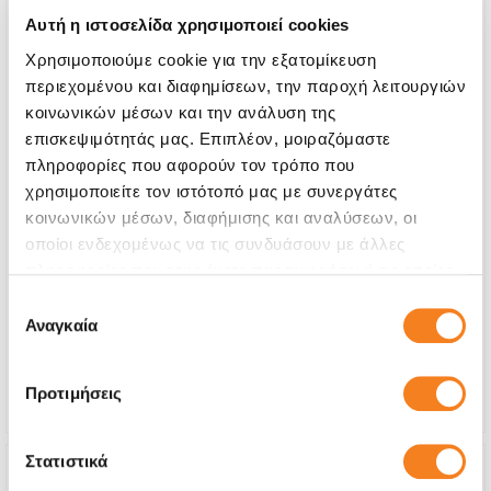
Αυτή η ιστοσελίδα χρησιμοποιεί cookies
Χρησιμοποιούμε cookie για την εξατομίκευση
περιεχομένου και διαφημίσεων, την παροχή λειτουργιών
κοινωνικών μέσων και την ανάλυση της
επισκεψιμότητάς μας. Επιπλέον, μοιραζόμαστε
πληροφορίες που αφορούν τον τρόπο που
χρησιμοποιείτε τον ιστότοπό μας με συνεργάτες
κοινωνικών μέσων, διαφήμισης και αναλύσεων, οι
Αυθεντική Οθόνη
οποίοι ενδεχομένως να τις συνδυάσουν με άλλες
πληροφορίες που τους έχετε παραχωρήσει ή τις οποίες
€72,58
έχουν συλλέξει σε σχέση με την από μέρους σας χρήση
Επιλογή
Με 24% ΦΠΑ
€90,00
των υπηρεσιών τους.
Αναγκαία
συγκατάθεσης
Χρόνος
2-3 ώρες
Εγγύηση
12 μήνες
Προτιμήσεις
Στατιστικά