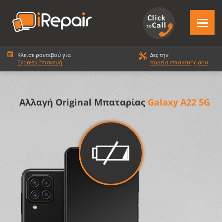
Κλείσε ραντεβού για
Δες την
Express Επισκευή
πορεία επισκευής σου
Αλλαγή Original Μπαταρίας
Galaxy A22 5G