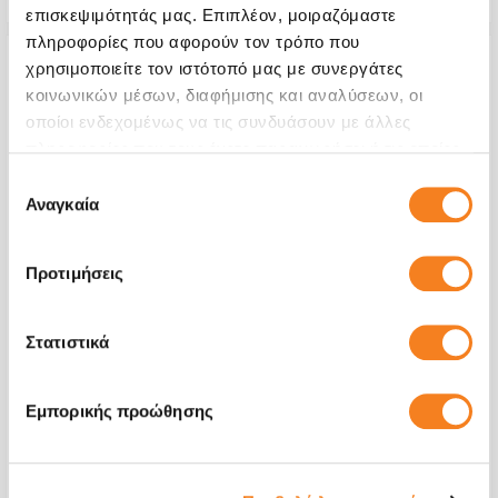
επισκεψιμότητάς μας. Επιπλέον, μοιραζόμαστε
πληροφορίες που αφορούν τον τρόπο που
χρησιμοποιείτε τον ιστότοπό μας με συνεργάτες
κοινωνικών μέσων, διαφήμισης και αναλύσεων, οι
οποίοι ενδεχομένως να τις συνδυάσουν με άλλες
πληροφορίες που τους έχετε παραχωρήσει ή τις οποίες
έχουν συλλέξει σε σχέση με την από μέρους σας χρήση
Επιλογή
των υπηρεσιών τους.
Αναγκαία
συγκατάθεσης
Προτιμήσεις
Στατιστικά
Πίσω Όψη
€56,45
Εμπορικής προώθησης
Με 24% ΦΠΑ
€70,00
Χρόνος
1-2 ώρες