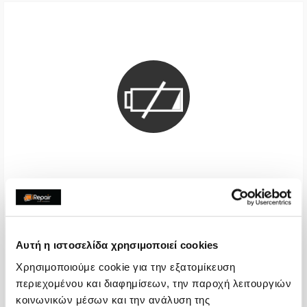
Μπαταρία Premium
€48,38
Αυτή η ιστοσελίδα χρησιμοποιεί cookies
Με 24% ΦΠΑ
€60,00
Χρησιμοποιούμε cookie για την εξατομίκευση
Χρόνος
1-2 ώρες
περιεχομένου και διαφημίσεων, την παροχή λειτουργιών
Εγγύηση
12 μήνες
κοινωνικών μέσων και την ανάλυση της