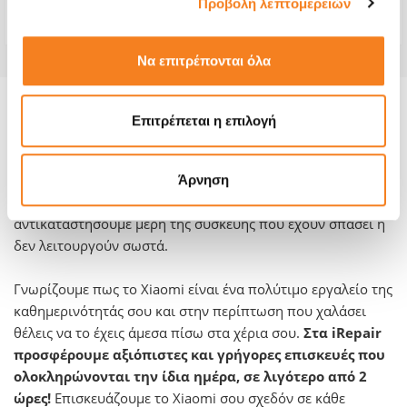
Προβολή λεπτομερειών
Εγγύηση
-
Να επιτρέπονται όλα
Πληροφορίες για το μοντέλο και την
Επιτρέπεται η επιλογή
επισκευή του:
Όποιο πρόβλημα κι αν αντιμετωπίζεις με το Xiaomi σου, σε
Άρνηση
όλα τα καταστήματα iRepair μπορούμε να
αντικαταστήσουμε μέρη της συσκευής που έχουν σπάσει ή
δεν λειτουργούν σωστά.
Γνωρίζουμε πως το Xiaomi είναι ένα πολύτιμο εργαλείο της
καθημερινότητάς σου και στην περίπτωση που χαλάσει
θέλεις να το έχεις άμεσα πίσω στα χέρια σου.
Στα iRepair
προσφέρουμε αξιόπιστες και γρήγορες επισκευές που
ολοκληρώνονται την ίδια ημέρα, σε λιγότερο από 2
ώρες!
Επισκευάζουμε το Xiaomi σου σχεδόν σε κάθε