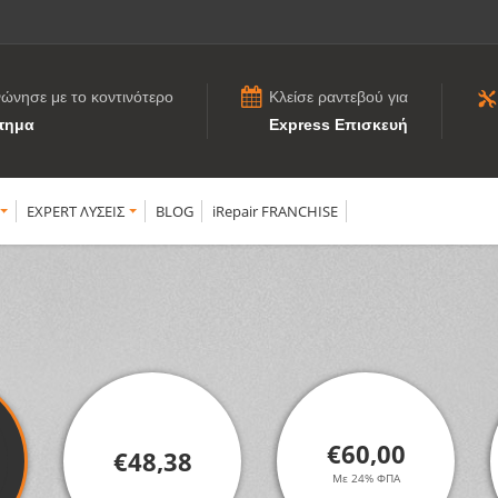
νώνησε με το κοντινότερο
Κλείσε ραντεβού για
τημα
Express Επισκευή
EXPERT ΛΥΣΕΙΣ
BLOG
iRepair FRANCHISE
€60,00
€48,38
Με 24% ΦΠΑ