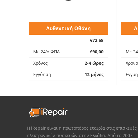
Αυθεντική Οθόνη
Α
€72,58
Με 24% ΦΠΑ
€90,00
Με 2
Χρόνος
2-4 ώρες
Χρόνο
Εγγύηση
12 μήνες
Εγγύ
Η iRepair είναι η πρωτοπόρος εταιρία στις επισκευές
ηλεκτρονικών συσκευών στην Ελλάδα. Από το 2007