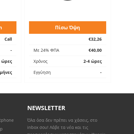
m
Πίσω Όψη
Call
€32,26
-
Με 24% ΦΠΑ
€40,00
4 ώρες
Χρόνος
2-4 ώρες
 μήνες
Εγγύηση
-
NEWSLETTER
rtphone
Όλα όσα δεν πρέπει να χάσεις, στο
inbox σου! Λάβε τα νέα και τις
op