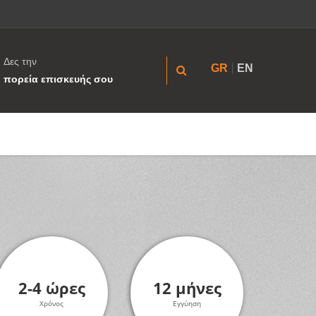
Δες την
GR
EN
πορεία επισκευής σου
2-4 ώρες
12 μήνες
Χρόνος
Εγγύηση