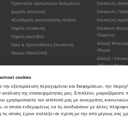
Προστασία προσωπικών δεδομένων
Επισκευές Desk
Δωρεάν αποστολή
Επισκευές Tabl
Αξιολόγηση ικανοποίησης πελάτη
Επισκεύες Appl
Πορεία επισκευής
Επισκευή Μητρι
Πλακέτας
Πορεία ραντεβού
Αλλαγή Μπαταρ
Όροι & Προϋποθέσεις Επισκευής
iPhone
iRepair FRANCHISE
Αλλαγή / Επισκ
Οθόνης iPhone
μοποιεί cookies
α την εξατομίκευση περιεχομένου και διαφημίσεων, την παροχ
ν ανάλυση της επισκεψιμότητάς μας. Επιπλέον, μοιραζόμαστε 
ου χρησιμοποιείτε τον ιστότοπό μας με συνεργάτες κοινωνικώ
Εξυπηρέτηση πελατών
, οι οποίοι ενδεχομένως να τις συνδυάσουν με άλλες πληροφο
Μίλησε με το πιο κοντινό σου κατάστημα
 τις οποίες έχουν συλλέξει σε σχέση με την από μέρους σας χ