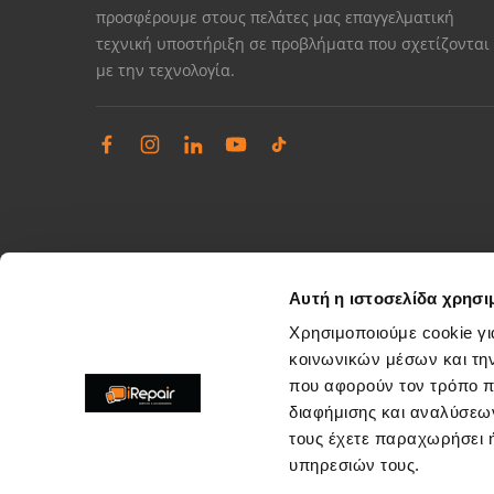
προσφέρουμε στους πελάτες μας επαγγελματική
τεχνική υποστήριξη σε προβλήματα που σχετίζονται
με την τεχνολογία.
Αυτή η ιστοσελίδα χρησι
Χρησιμοποιούμε cookie γι
κοινωνικών μέσων και τη
που αφορούν τον τρόπο π
Διαχείριση παραπόνων
διαφήμισης και αναλύσεων
Επίλυση θεμάτων εξυπηρέτησης καταστημάτων
τους έχετε παραχωρήσει ή
support@irepair.gr
υπηρεσιών τους.