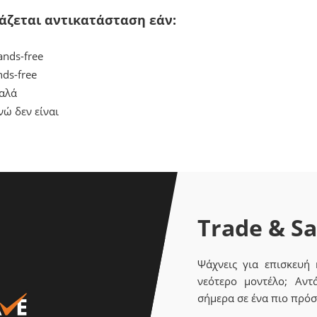
άζεται αντικατάσταση εάν:
nds-free
nds-free
καλά
νώ δεν είναι
Trade & S
Ψάχνεις για επισκευή
νεότερο μοντέλο; Αντ
σήμερα σε ένα πιο πρόσ