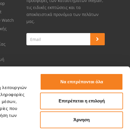
προσφορές των καταστημάτων iRepair,
top
τις ειδικές εκπτώσεις και τα
et
αποκλειστικά προνόμια των πελάτων
e Watch
μας.
κής
ίας
ευή
Να επιτρέπονται όλα
ή λειτουργιών
πληροφορίες
Επιτρέπεται η επιλογή
ν μέσων,
ρίες που
ρήση των
Άρνηση