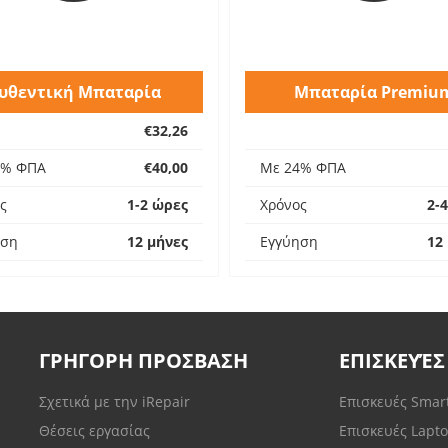
υθεντική Μπαταρία
Μπαταρία Premiu
€32,26
4% ΦΠΑ
€40,00
Με 24% ΦΠΑ
ς
1-2 ώρες
Χρόνος
2-
ηση
12 μήνες
Εγγύηση
12
ΓΡΗΓΟΡΗ ΠΡΟΣΒΑΣΗ
ΕΠΙΣΚΕΥΈΣ
Σχετικά με την iRepair
Επισκευές Sma
Θέσεις εργασίας
Επισκευές Lapt