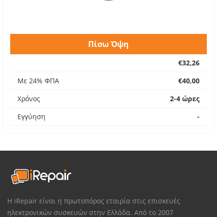
Πίσω Όψη
€32,26
Με 24% ΦΠΑ
€40,00
Χρόνος
2-4 ώρες
Εγγύηση
-
Η iRepair είναι η πρωτοπόρος εταιρία στις επισκευές
ηλεκτρονικών συσκευών στην Ελλάδα. Από το 2007