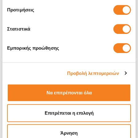
Αυθεντική Οθόνη
Προτιμήσεις
€72,58
Με 24% ΦΠΑ
€90,00
Στατιστικά
Χρόνος
2-4 ώρες
Εγγύηση
12 μήνες
Εμπορικής προώθησης
Προβολή λεπτομερειών
Να επιτρέπονται όλα
Επιτρέπεται η επιλογή
Άρνηση