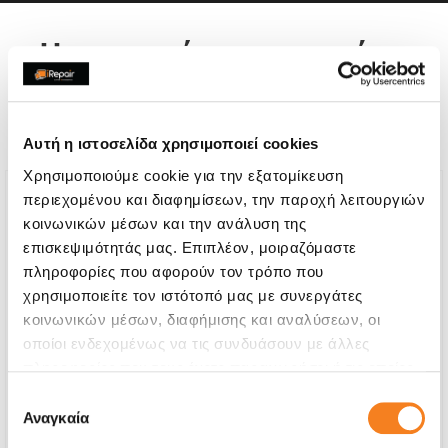
Η συσκευή σου μπορεί να
χρειάζεται και κάποια από
τις παρακάτω επισκευές:
Αυτή η ιστοσελίδα χρησιμοποιεί cookies
Χρησιμοποιούμε cookie για την εξατομίκευση
περιεχομένου και διαφημίσεων, την παροχή λειτουργιών
κοινωνικών μέσων και την ανάλυση της
επισκεψιμότητάς μας. Επιπλέον, μοιραζόμαστε
πληροφορίες που αφορούν τον τρόπο που
χρησιμοποιείτε τον ιστότοπό μας με συνεργάτες
κοινωνικών μέσων, διαφήμισης και αναλύσεων, οι
οποίοι ενδεχομένως να τις συνδυάσουν με άλλες
πληροφορίες που τους έχετε παραχωρήσει ή τις οποίες
έχουν συλλέξει σε σχέση με την από μέρους σας χρήση
Επιλογή
των υπηρεσιών τους.
Αναγκαία
συγκατάθεσης