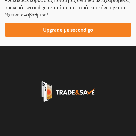
Ανακάλυψε κορυφαίας ποιότητας certified μεταχειρισμένες
συσκευές second go σε απίστευτες τιμές και κάνε την πιο
έξυπνη αναβάθμιση!
Upgrade με second go