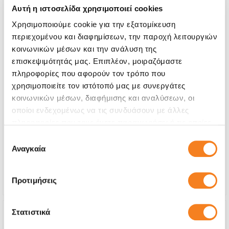
Αυτή η ιστοσελίδα χρησιμοποιεί cookies
Χρησιμοποιούμε cookie για την εξατομίκευση
περιεχομένου και διαφημίσεων, την παροχή λειτουργιών
κοινωνικών μέσων και την ανάλυση της
επισκεψιμότητάς μας. Επιπλέον, μοιραζόμαστε
πληροφορίες που αφορούν τον τρόπο που
χρησιμοποιείτε τον ιστότοπό μας με συνεργάτες
κοινωνικών μέσων, διαφήμισης και αναλύσεων, οι
Αυθεντική Οθόνη
οποίοι ενδεχομένως να τις συνδυάσουν με άλλες
Call
πληροφορίες που τους έχετε παραχωρήσει ή τις οποίες
έχουν συλλέξει σε σχέση με την από μέρους σας χρήση
Επιλογή
Με 24% ΦΠΑ
-
των υπηρεσιών τους.
Αναγκαία
συγκατάθεσης
Χρόνος
1-2 ώρες
Εγγύηση
12 μήνες
Προτιμήσεις
Στατιστικά