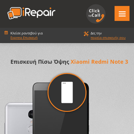
Κλείσε ραντεβού για
Δες την
Express Επισκευή
πορεία επισκευής σου
Επισκευή Πίσω Όψης
Xiaomi Redmi Note 3