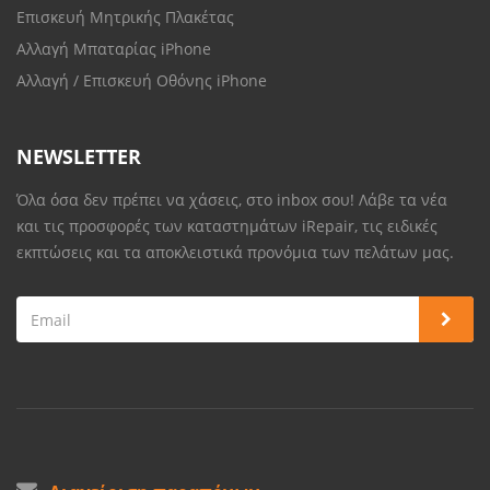
Επισκευή Μητρικής Πλακέτας
Αλλαγή Μπαταρίας iPhone
Αλλαγή / Επισκευή Οθόνης iPhone
NEWSLETTER
Όλα όσα δεν πρέπει να χάσεις, στο inbox σου! Λάβε τα νέα
και τις προσφορές των καταστημάτων iRepair, τις ειδικές
εκπτώσεις και τα αποκλειστικά προνόμια των πελάτων μας.