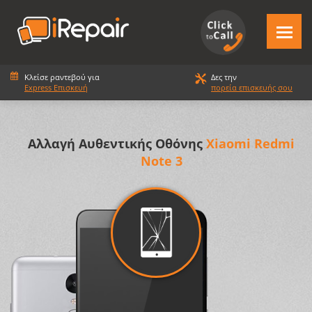
Κλείσε ραντεβού για
Δες την
Express Επισκευή
πορεία επισκευής σου
Αλλαγή Αυθεντικής Οθόνης
Xiaomi Redmi
Note 3