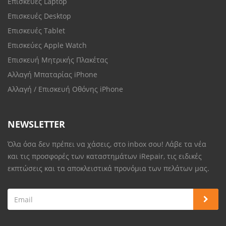
Επισκευές Laptop
Επισκευές Desktop
Επισκευές Tablet
Επισκεύες Apple Watch
Επισκευή Μητρικής Πλακέτας
Αλλαγή Μπαταρίας iPhone
Αλλαγή / Επισκευή Οθόνης iPhone
NEWSLETTER
Όλα όσα δεν πρέπει να χάσεις, στο inbox σου! Λάβε τα νέα
και τις προσφορές των καταστημάτων iRepair, τις ειδικές
εκπτώσεις και τα αποκλειστικά προνόμια των πελάτων μας.