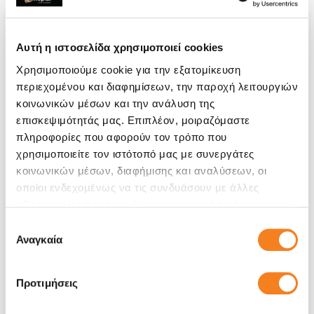
Αυτή η ιστοσελίδα χρησιμοποιεί cookies
Χρησιμοποιούμε cookie για την εξατομίκευση
περιεχομένου και διαφημίσεων, την παροχή λειτουργιών
κοινωνικών μέσων και την ανάλυση της
επισκεψιμότητάς μας. Επιπλέον, μοιραζόμαστε
πληροφορίες που αφορούν τον τρόπο που
χρησιμοποιείτε τον ιστότοπό μας με συνεργάτες
κοινωνικών μέσων, διαφήμισης και αναλύσεων, οι
οποίοι ενδεχομένως να τις συνδυάσουν με άλλες
πληροφορίες που τους έχετε παραχωρήσει ή τις οποίες
Αυθεντική Οθόνη
έχουν συλλέξει σε σχέση με την από μέρους σας χρήση
Επιλογή
Call
των υπηρεσιών τους.
Αναγκαία
συγκατάθεσης
Με 24% ΦΠΑ
-
Προτιμήσεις
Χρόνος
1-2 ώρες