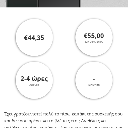
€55,00
€44,35
Με 24% ΦΠΑ
2-4 ώρες
-
Χρόνος
Εγγύηση
Έχει γρατζουνιστεί πολύ το πίσω καπάκι της συσκευής σου
και δεν σου αρέσει να το βλέπεις έτσι; Αν θέλεις να
αλλάξεις τo πίσω καπάκι με ένα καινούργιο, οι τεχνικοί μας