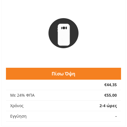
Πίσω Όψη
€44,35
Με 24% ΦΠΑ
€55,00
Χρόνος
2-4 ώρες
Εγγύηση
-