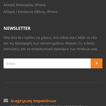
Αλλαγή Μπαταρίας iPhone
Αλλαγή / Επισκευή Οθόνης iPhone
NEWSLETTER
Όλα όσα δεν πρέπει να χάσεις, στο inbox σου! Λάβε τα νέα
και τις προσφορές των καταστημάτων iRepair, τις ειδικές
εκπτώσεις και τα αποκλειστικά προνόμια των πελάτων μας.
Διαχείριση παραπόνων