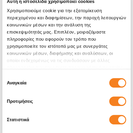
Αυτή η ιστοσελίδα χρησιμοποιεί cookies
Χρησιμοποιούμε cookie για την εξατομίκευση
περιεχομένου και διαφημίσεων, την παροχή λειτουργιών
κοινωνικών μέσων και την ανάλυση της
επισκεψιμότητάς μας. Επιπλέον, μοιραζόμαστε
πληροφορίες που αφορούν τον τρόπο που
χρησιμοποιείτε τον ιστότοπό μας με συνεργάτες
Αυθεντική Οθόνη
κοινωνικών μέσων, διαφήμισης και αναλύσεων, οι
οποίοι ενδεχομένως να τις συνδυάσουν με άλλες
€84,67
πληροφορίες που τους έχετε παραχωρήσει ή τις οποίες
Με 24% ΦΠΑ
€105,00
έχουν συλλέξει σε σχέση με την από μέρους σας χρήση
Επιλογή
των υπηρεσιών τους.
Αναγκαία
συγκατάθεσης
Χρόνος
2-3 ώρες
Εγγύηση
12 μήνες
Προτιμήσεις
Στατιστικά