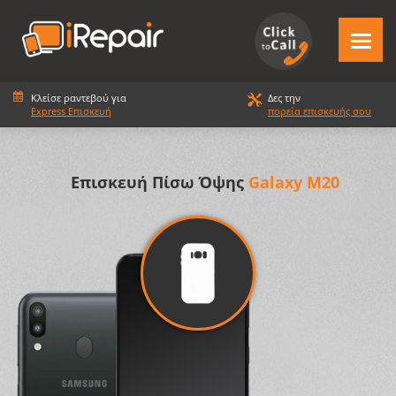
Κλείσε ραντεβού για
Δες την
Express Επισκευή
πορεία επισκευής σου
Επισκευή Πίσω Όψης
Galaxy M20