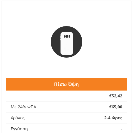
Πίσω Όψη
€52,42
Με 24% ΦΠΑ
€65,00
Χρόνος
2-4 ώρες
Εγγύηση
-