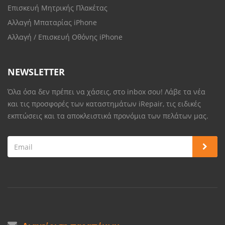
Επισκευή Μητρικής Πλακέτας
Αλλαγή Μπαταρίας iPhone
Αλλαγή / Επισκευή Οθόνης iPhone
NEWSLETTER
Όλα όσα δεν πρέπει να χάσεις, στο inbox σου! Λάβε τα νέα
και τις προσφορές των καταστημάτων iRepair, τις ειδικές
εκπτώσεις και τα αποκλειστικά προνόμια των πελάτων μας.