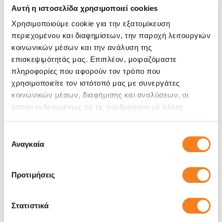
Αυτή η ιστοσελίδα χρησιμοποιεί cookies
Χρησιμοποιούμε cookie για την εξατομίκευση
περιεχομένου και διαφημίσεων, την παροχή λειτουργιών
κοινωνικών μέσων και την ανάλυση της
επισκεψιμότητάς μας. Επιπλέον, μοιραζόμαστε
πληροφορίες που αφορούν τον τρόπο που
χρησιμοποιείτε τον ιστότοπό μας με συνεργάτες
κοινωνικών μέσων, διαφήμισης και αναλύσεων, οι
Αυθεντική Οθόνη
οποίοι ενδεχομένως να τις συνδυάσουν με άλλες
€104,83
πληροφορίες που τους έχετε παραχωρήσει ή τις οποίες
έχουν συλλέξει σε σχέση με την από μέρους σας χρήση
Επιλογή
Με 24% ΦΠΑ
€130,00
των υπηρεσιών τους.
Αναγκαία
συγκατάθεσης
Χρόνος
2-4 ώρες
Εγγύηση
12 μήνες
Προτιμήσεις
Στατιστικά