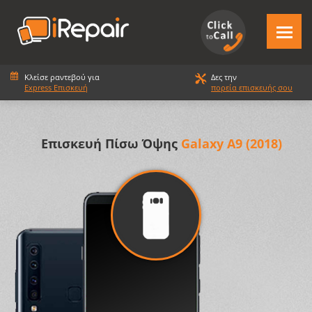
Κλείσε ραντεβού για
Δες την
Express Επισκευή
πορεία επισκευής σου
Επισκευή Πίσω Όψης
Galaxy A9 (2018)