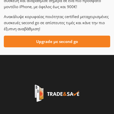
συσκευή και αναβάθμισε σήμερα σε ένα πιο πρόσφατο
μοντέλο iPhone, με όφελος έως και 900€!
Ανακάλυψε κορυφαίας ποιότητας certified μεταχειρισμένες
συσκευές second go σε απίστευτες τιμές και κάνε την πιο
έξυπνη αναβάθμιση!
Upgrade με second go