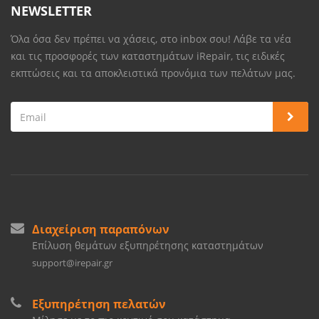
NEWSLETTER
Όλα όσα δεν πρέπει να χάσεις, στο inbox σου! Λάβε τα νέα
και τις προσφορές των καταστημάτων iRepair, τις ειδικές
εκπτώσεις και τα αποκλειστικά προνόμια των πελάτων μας.
Διαχείριση παραπόνων
Επίλυση θεμάτων εξυπηρέτησης καταστημάτων
support@irepair.gr
Εξυπηρέτηση πελατών