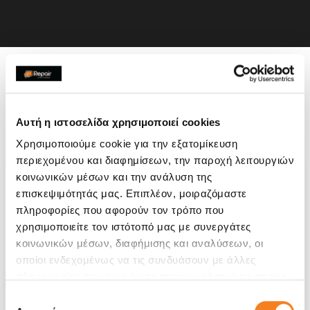
Η συσκευή σου μπορεί να
χρειάζεται και κάποια από
Αυτή η ιστοσελίδα χρησιμοποιεί cookies
τις παρακάτω επισκευές:
Χρησιμοποιούμε cookie για την εξατομίκευση
περιεχομένου και διαφημίσεων, την παροχή λειτουργιών
κοινωνικών μέσων και την ανάλυση της
επισκεψιμότητάς μας. Επιπλέον, μοιραζόμαστε
πληροφορίες που αφορούν τον τρόπο που
χρησιμοποιείτε τον ιστότοπό μας με συνεργάτες
κοινωνικών μέσων, διαφήμισης και αναλύσεων, οι
οποίοι ενδεχομένως να τις συνδυάσουν με άλλες
πληροφορίες που τους έχετε παραχωρήσει ή τις οποίες
έχουν συλλέξει σε σχέση με την από μέρους σας χρήση
Επιλογή
των υπηρεσιών τους.